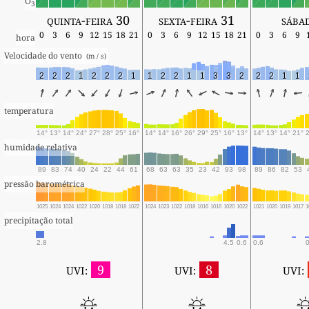
O
3
quinta-feira 30
sexta-feira 31
sába
0
3
6
9
12
15
18
21
0
3
6
9
12
15
18
21
0
3
6
9
hora
Velocidade do vento 
 (m / s) 
2
2
2
1
2
2
2
1
1
2
2
1
1
3
3
2
2
2
1
1
temperatura
14°
13°
14°
24°
27°
28°
25°
16°
14°
14°
16°
26°
29°
25°
16°
13°
14°
13°
14°
21°
humidade relativa
89
83
74
40
24
22
44
61
68
63
63
35
23
42
93
98
89
86
82
53
pressão barométrica
1025
1024
1024
1022
1020
1018
1018
1022
1024
1023
1022
1018
1016
1016
1020
1022
1021
1020
1019
1017
1
precipitação total
2.8
4.5
0.6
0.6
9
8
UVI:
UVI:
UVI: