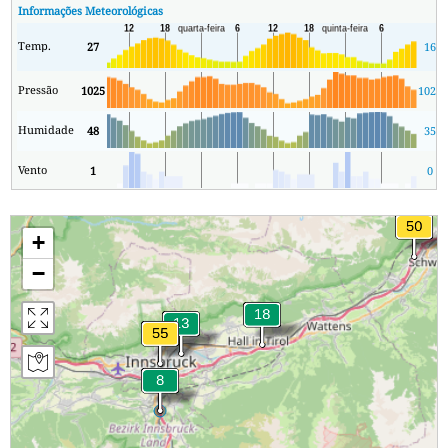
Informações Meteorológicas
Temp.
27
16
Pressão
1025
1023
Humidade
48
35
Vento
1
0
+
−