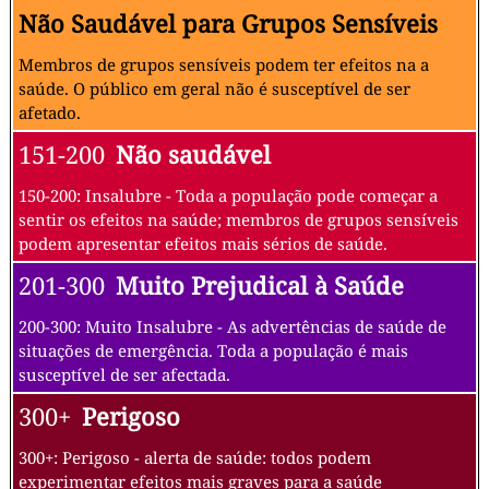
Não Saudável para Grupos Sensíveis
Membros de grupos sensíveis podem ter efeitos na a
saúde. O público em geral não é susceptível de ser
afetado.
151-200
Não saudável
150-200: Insalubre - Toda a população pode começar a
sentir os efeitos na saúde; membros de grupos sensíveis
podem apresentar efeitos mais sérios de saúde.
201-300
Muito Prejudical à Saúde
200-300: Muito Insalubre - As advertências de saúde de
situações de emergência. Toda a população é mais
susceptível de ser afectada.
300+
Perigoso
300+: Perigoso - alerta de saúde: todos podem
experimentar efeitos mais graves para a saúde