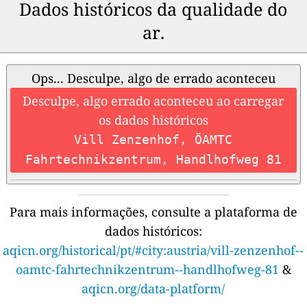
Dados históricos da qualidade do
ar.
Ops... Desculpe, algo de errado aconteceu
Desculpe, algo errado aconteceu ao carregar
os dados históricos
Vill Zenzenhof, ÖAMTC
Fahrtechnikzentrum, Handlhofweg 81
Para mais informações, consulte a plataforma de
dados históricos:
aqicn.org/historical/pt/#city:austria/vill-zenzenhof--
oamtc-fahrtechnikzentrum--handlhofweg-81
&
aqicn.org/data-platform/