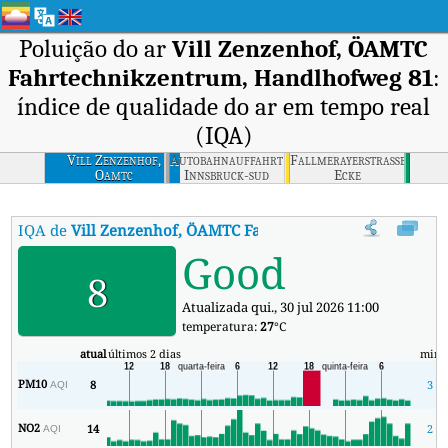
Poluição do ar
Vill Zenzenhof, ÖAMTC
Fahrtechnikzentrum, Handlhofweg 81
:
índice de qualidade do ar em tempo real
(IQA)
Vill Zenzenhof,
Autobahnauffahrt
Fallmerayerstrasse
Oamtc
Innsbruck-sud
Ecke
Fahrtechnikzentrum,
Richtung
Maximilianstrasse
Handlhofweg 81
Innsbruck
IQA de
Vill Zenzenhof, ÖAMTC Fahrtechnikzentrum, Handl
Good
8
Atualizada qui., 30 jul 2026 11:00
temperatura:
27
°C
atual
últimos 2 dias
min
PM10
8
3
AQI
NO2
14
2
AQI