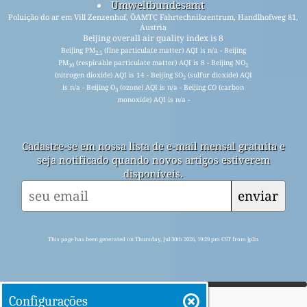
Umweltbundesamt
Poluição do ar em Vill Zenzenhof, ÖAMTC Fahrtechnikzentrum, Handlhofweg 81,
Áustria
Beijing overall air quality index is 8
Beijing PM
(fine particulate matter) AQI is n/a - Beijing
2.5
PM
(respirable particulate matter) AQI is 8 - Beijing NO
10
2
(nitrogen dioxide) AQI is 14 - Beijing SO
(sulfur dioxide) AQI
2
is n/a - Beijing O
(ozone) AQI is n/a - Beijing CO (carbon
3
monoxide) AQI is n/a -
Cadastre-se em nossa lista de e-mail mensal gratuita e
seja notificado quando novos artigos estiverem
disponíveis.
enviar
This page has been generated on Thursday, Jul 30th 2026, 19:29 pm CST from jp2n
Configurações