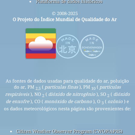
Plataforma de dados históricos
© 2008-2025
O Projeto do Índice Mundial de Qualidade do Ar
As fontes de dados usadas para qualidade do ar, poluição
do ar, PM
(
partículas finas
), PM
(
partículas
2,5
10
respiráveis
), NO
(
dióxido de nitrogênio
), SO
(
dióxido
2
2
de enxofre
), CO (
monóxido de carbono
), O
(
ozônio
) e
3
os dados meteorológicos nesta página são provenientes de:
Citizen Weather Observer Program (CWOP/APRS)