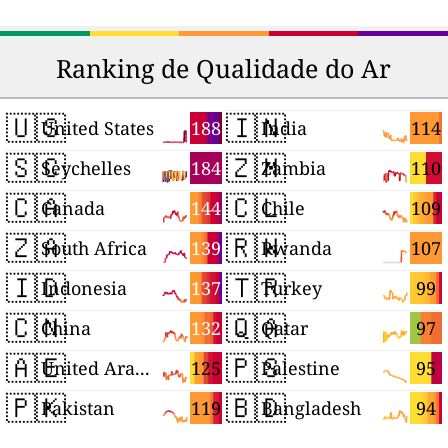
Ranking de Qualidade do Ar
🇺🇸
🇮🇳
188
114
United States
India
🇸🇨
🇿🇲
184
110
Seychelles
Zambia
🇨🇦
🇨🇱
144
109
Canada
Chile
🇿🇦
🇷🇼
139
107
South Africa
Rwanda
🇮🇩
🇹🇷
137
99
Indonesia
Turkey
🇨🇳
🇶🇦
132
97
China
Qatar
🇦🇪
🇵🇸
125
95
United Arab Emirates
Palestine
🇵🇰
🇧🇩
119
94
Pakistan
Bangladesh