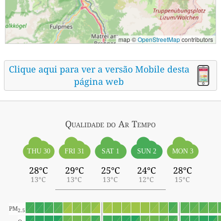
map ©
OpenStreetMap
contributors
Clique aqui para ver a versão Mobile desta
página web
Qualidade do Ar
Tempo
THU 30
FRI 31
SAT 1
SUN 2
MON 3
28°C
29°C
25°C
24°C
28°C
13°C
13°C
13°C
12°C
15°C
PM
2.5