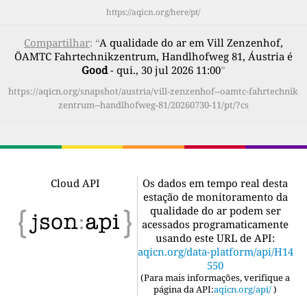
https://aqicn.org/here/pt/
Compartilhar
: “
A qualidade do ar em Vill Zenzenhof,
ÖAMTC Fahrtechnikzentrum, Handlhofweg 81, Áustria é
Good
- qui., 30 jul 2026 11:00
”
https://aqicn.org/snapshot/austria/vill-zenzenhof--oamtc-fahrtechnik
zentrum--handlhofweg-81/20260730-11/pt/?cs
Cloud API
Os dados em tempo real desta
estação de monitoramento da
qualidade do ar podem ser
acessados programaticamente
usando este URL de API:
aqicn.org/data-platform/api/H14
550
(
Para mais informações, verifique a
página da API:
aqicn.org/api/
)