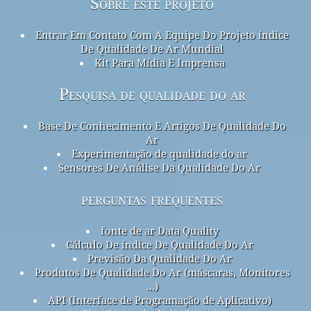
Sobre este projeto
Entrar Em Contato Com A Equipe Do Projeto índice
De Qualidade De Ar Mundial
Kit Para Mídia E Imprensa
Pesquisa de qualidade do ar
Base De Conhecimento E Artigos De Qualidade Do
Ar
Experimentação de qualidade do ar
Sensores De Análise Da Qualidade Do Ar
perguntas frequentes
fonte de ar Data Quality
Cálculo De índice De Qualidade Do Ar
Previsão Da Qualidade Do Ar
Produtos De Qualidade Do Ar (máscaras, Monitores
...)
API (Interface de Programação de Aplicativo)