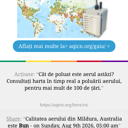
Aflați mai multe la
> aqicn.org/gaia/ <
Acțiune: “
Cât de poluat este aerul astăzi?
Consultați harta în timp real a poluării aerului,
pentru mai mult de 100 de țări.
”
https://aqicn.org/here/ro/
Share
: “
Calitatea aerului din Mildura, Australia
este
Bun
- on Sunday, Aug 9th 2026, 05:00 am
”