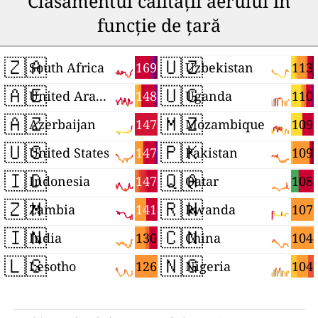
Clasamentul calității aerului în
funcție de țară
🇿🇦
🇺🇿
169
113
South Africa
Uzbekistan
🇦🇪
🇺🇬
148
110
United Arab Emirates
Uganda
🇦🇿
🇲🇿
147
109
Azerbaijan
Mozambique
🇺🇸
🇵🇰
147
109
United States
Pakistan
🇮🇩
🇶🇦
147
108
Indonesia
Qatar
🇿🇲
🇷🇼
141
107
Zambia
Rwanda
🇮🇳
🇨🇳
130
104
India
China
🇱🇸
🇳🇬
126
104
Lesotho
Nigeria