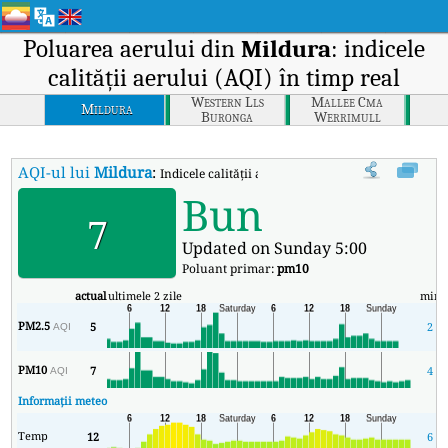
Poluarea aerului din
Mildura
: indicele
calității aerului (AQI) în timp real
Western Lls
Mallee Cma
Mildura
Buronga
Werrimull
AQI-ul lui
Mildura
:
Indicele calității aerului (AQI) în timp real al lui 
Bun
7
Updated on Sunday 5:00
Poluant primar:
pm10
actual
ultimele 2 zile
min
PM2.5
5
2
AQI
PM10
7
4
AQI
Informații meteo
Temp
12
6