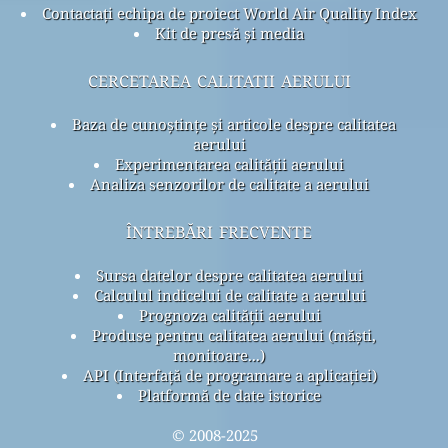
Contactați echipa de proiect World Air Quality Index
Kit de presă și media
cercetarea calitatii aerului
Baza de cunoștințe și articole despre calitatea
aerului
Experimentarea calității aerului
Analiza senzorilor de calitate a aerului
întrebări frecvente
Sursa datelor despre calitatea aerului
Calculul indicelui de calitate a aerului
Prognoza calității aerului
Produse pentru calitatea aerului (măști,
monitoare...)
API (Interfață de programare a aplicației)
Platformă de date istorice
© 2008-2025