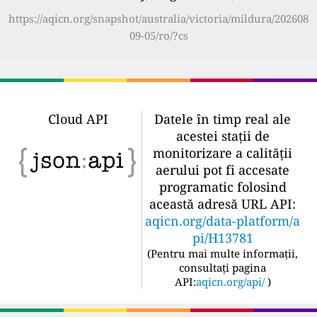
https://aqicn.org/snapshot/australia/victoria/mildura/202608
09-05/ro/?cs
Cloud API
Datele în timp real ale
acestei stații de
monitorizare a calității
aerului pot fi accesate
programatic folosind
această adresă URL API:
aqicn.org/data-platform/a
pi/H13781
(
Pentru mai multe informații,
consultați pagina
API:
aqicn.org/api/
)