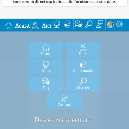
care rezultă direct sau indirect din furnizarea acestor date.
Acasă
Aici
Home
Here
Map
Get a mask!
Faq
Search
Contact
Despre acest proiect