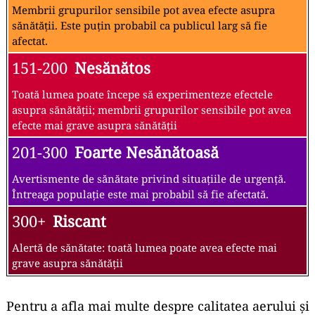
Membrii grupurilor sensibile pot avea efecte asupra
sănătății. Este puțin probabil ca publicul larg să fie
afectat.
151-200
Nesănătos
Toată lumea poate începe să experimenteze efectele
asupra sănătății; membrii grupurilor sensibile pot avea
efecte mai grave asupra sănătății
201-300
Foarte Nesănătoasă
Avertismente de sănătate privind situațiile de urgență.
Întreaga populație este mai probabil să fie afectată.
300+
Riscant
Alertă de sănătate: toată lumea poate avea efecte mai
grave asupra sănătății
Pentru a afla mai multe despre calitatea aerului și