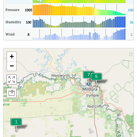
Pressure
1005
1005
Humidity
100
36
Wind
8
2
+
−