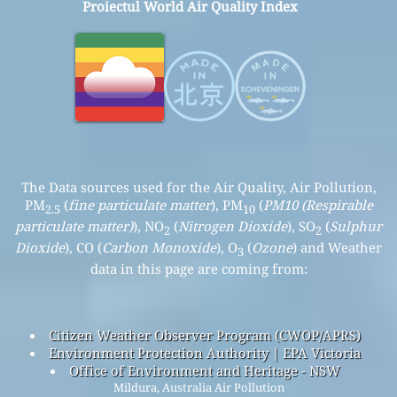
Proiectul World Air Quality Index
The Data sources used for the Air Quality, Air Pollution,
PM
(
fine particulate matter
), PM
(
PM10 (Respirable
2.5
10
particulate matter)
), NO
(
Nitrogen Dioxide
), SO
(
Sulphur
2
2
Dioxide
), CO (
Carbon Monoxide
), O
(
Ozone
) and Weather
3
data in this page are coming from:
Citizen Weather Observer Program (CWOP/APRS)
Environment Protection Authority | EPA Victoria
Office of Environment and Heritage - NSW
Mildura, Australia Air Pollution