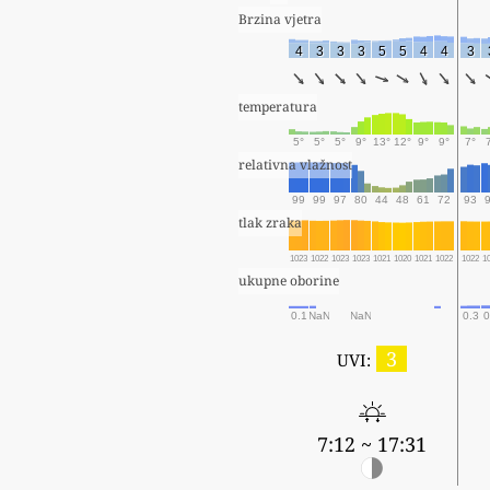
Brzina vjetra
4
3
3
3
5
5
4
4
3
temperatura
5°
5°
5°
9°
13°
12°
9°
9°
7°
relativna vlažnost
99
99
97
80
44
48
61
72
93
tlak zraka
1023
1022
1023
1023
1021
1020
1021
1022
1022
1
ukupne oborine
0.1
NaN
NaN
0.3
0
3
UVI:
7:12 ~ 17:31