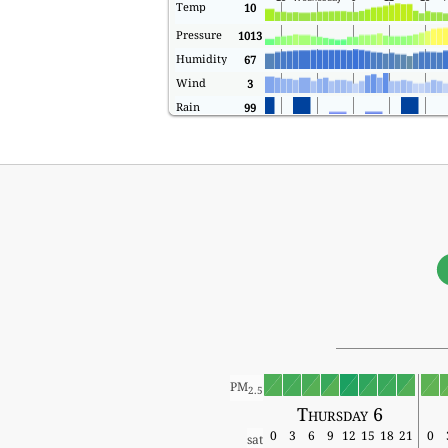
Temp
10
Pressure
1013
Humidity
67
Wind
3
Rain
99
PM
2.5
Thursday 6
0
3
6
9
12
15
18
21
0
sat