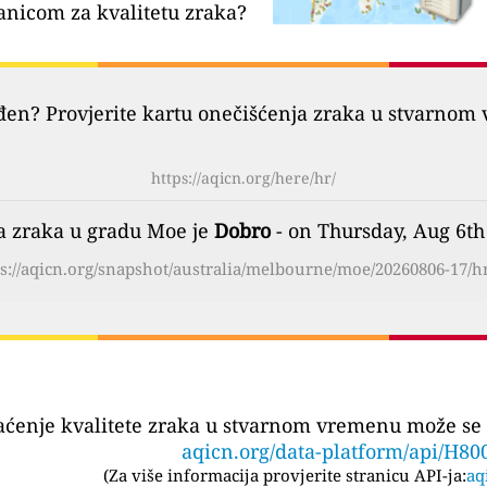
anicom za kvalitetu zraka?
đen? Provjerite kartu onečišćenja zraka u stvarnom 
https://aqicn.org/here/hr/
a zraka u gradu Moe je
Dobro
- on Thursday, Aug 6th
ps://aqicn.org/snapshot/australia/melbourne/moe/20260806-17/hr
aćenje kvalitete zraka u stvarnom vremenu može se 
aqicn.org/data-platform/api/H80
(
Za više informacija provjerite stranicu API-ja:
aq