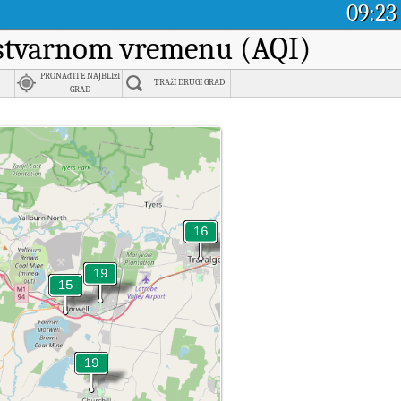
09:23
u stvarnom vremenu (AQI)
PRONAđITE NAJBLIžI
TRAžI DRUGI GRAD
GRAD