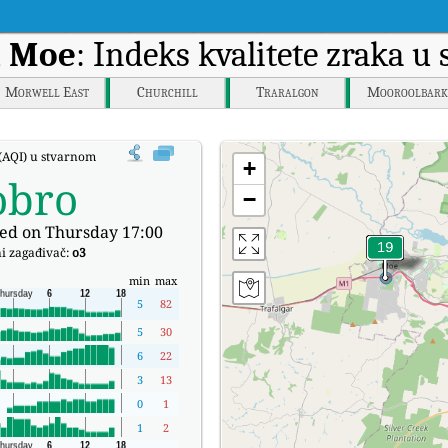
u
Moe
: Indeks kvalitete zraka 
Morwell East
Churchill
Traralgon
Mooroolbark
 (AQI) u stvarnom vremenu.
+
obro
−
ed on Thursday 17:00
i zagađivač:
o3
min
max
5
82
5
30
6
22
3
13
0
1
1
2