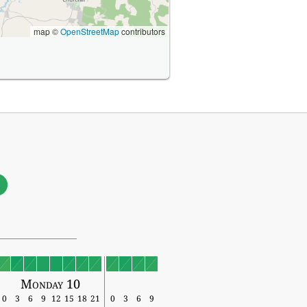
map ©
OpenStreetMap
contributors
1
Monday 10
0
3
6
9
12
15
18
21
0
3
6
9