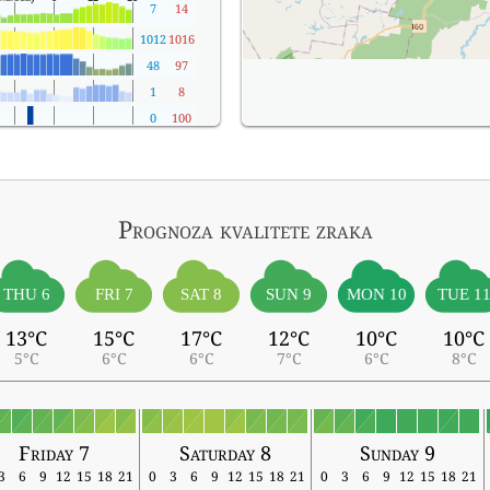
7
14
1012
1016
48
97
1
8
0
100
Prognoza kvalitete zraka
THU 6
FRI 7
SAT 8
SUN 9
MON 10
TUE 1
13°C
15°C
17°C
12°C
10°C
10°C
5°C
6°C
6°C
7°C
6°C
8°C
Friday 7
Saturday 8
Sunday 9
3
6
9
12
15
18
21
0
3
6
9
12
15
18
21
0
3
6
9
12
15
18
21