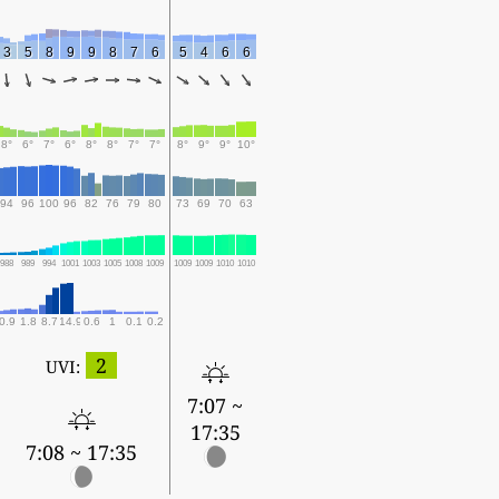
3
5
8
9
9
8
7
6
5
4
6
6
8°
6°
7°
6°
8°
8°
7°
7°
8°
9°
9°
10°
94
96
100
96
82
76
79
80
73
69
70
63
988
989
994
1001
1003
1005
1008
1009
1009
1009
1010
1010
0.9
1.8
8.7
14.9
0.6
1
0.1
0.2
2
UVI:
7:07 ~
17:35
7:08 ~ 17:35