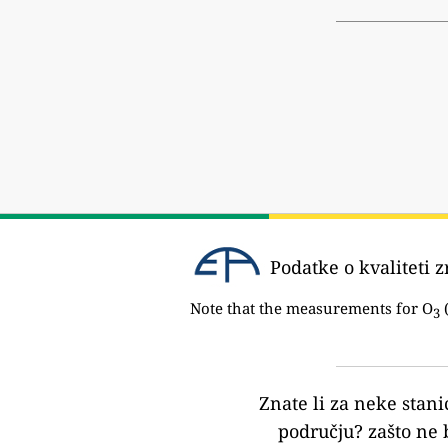
Podatke o kvaliteti z
Note that the measurements for O
(
3
Znate li za neke stani
području?
zašto ne 