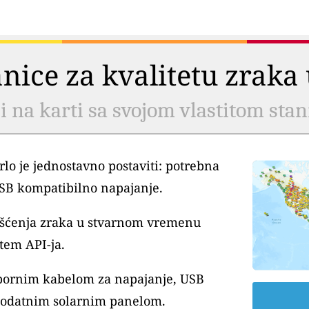
tanice za kvalitetu zrak
li na karti sa svojom vlastitom sta
lo je jednostavno postaviti: potrebna
USB kompatibilno napajanje.
išćenja zraka u stvarnom vremenu
tem API-ja.
tpornim kabelom za napajanje, USB
dodatnim solarnim panelom.