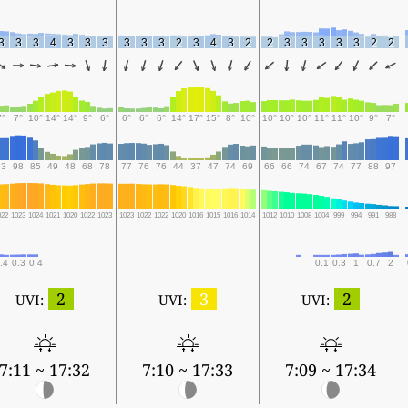
3
3
3
4
3
3
3
3
3
3
2
3
4
3
2
2
3
3
3
3
3
2
2
7°
7°
10°
14°
14°
9°
6°
6°
6°
6°
14°
17°
15°
8°
10°
10°
10°
10°
11°
11°
10°
9°
7°
93
98
85
49
48
68
78
77
76
76
44
37
47
74
69
66
66
74
67
74
77
88
97
022
1023
1024
1021
1020
1022
1023
1023
1022
1022
1020
1016
1015
1016
1014
1012
1010
1008
1004
999
994
991
988
.4
0.3
0.4
0.1
0.3
1
0.7
2
2
3
2
UVI:
UVI:
UVI:
7:11 ~ 17:32
7:10 ~ 17:33
7:09 ~ 17:34