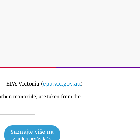
| EPA Victoria (
epa.vic.gov.au
)
carbon monoxide) are taken from the
Saznajte više na
> aqicn.org/gaia/ <