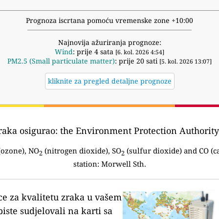
Prognoza iscrtana pomoću vremenske zone +10:00
Najnovija ažuriranja prognoze:
Wind
: prije 4 sata
[6. kol. 2026 4:54]
PM2.5 (Small particulate matter)
: prije 20 sati
[5. kol. 2026 13:07]
kliknite za pregled detaljne prognoze
raka osigurao:
the Environment Protection Authority 
ozone), NO
(nitrogen dioxide), SO
(sulfur dioxide) and CO (
2
2
station:
Morwell Sth.
ce za kvalitetu zraka u vašem
biste sudjelovali na karti sa