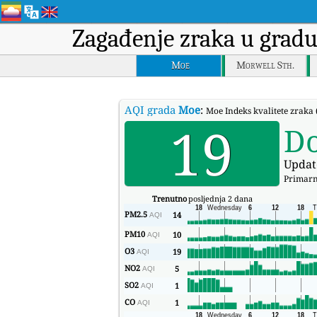
Zagađenje zraka u grad
Moe
Morwell Sth.
AQI grada
Moe
:
Moe Indeks kvalitete zraka
19
D
Updat
Primarn
Trenutno
posljednja 2 dana
PM2.5
14
AQI
PM10
10
AQI
O3
19
AQI
NO2
5
AQI
SO2
1
AQI
CO
1
AQI