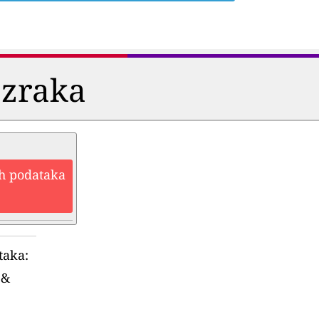
 zraka
ih podataka
taka:
&