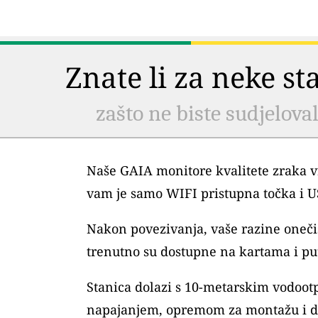
Znate li za neke s
zašto ne biste sudjelova
Naše GAIA monitore kvalitete zraka vr
vam je samo WIFI pristupna točka i 
Nakon povezivanja, vaše razine oneč
trenutno su dostupne na kartama i pu
Stanica dolazi s 10-metarskim vodoo
napajanjem, opremom za montažu i 