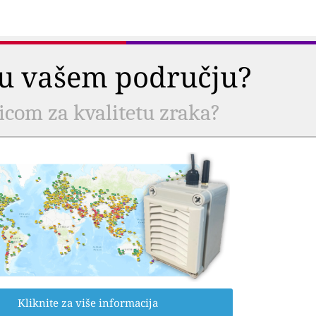
a u vašem području?
nicom za kvalitetu zraka?
Kliknite za više informacija