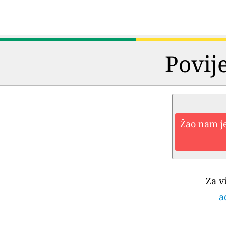
Povij
Žao nam je
Za v
a