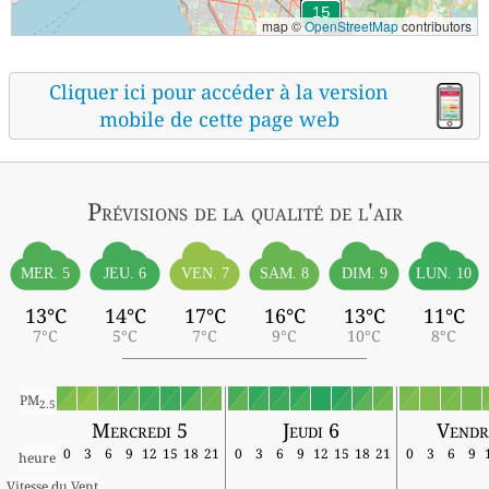
map ©
OpenStreetMap
contributors
Cliquer ici pour accéder à la version
mobile de cette page web
Prévisions
de la qualité de l'air
MER. 5
JEU. 6
VEN. 7
SAM. 8
DIM. 9
LUN. 10
13°C
14°C
17°C
16°C
13°C
11°C
7°C
5°C
7°C
9°C
10°C
8°C
PM
2.5
Mercredi 5
Jeudi 6
Vendr
0
3
6
9
12
15
18
21
0
3
6
9
12
15
18
21
0
3
6
9
heure
Vitesse du Vent