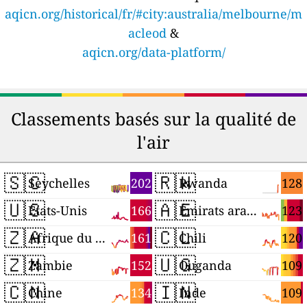
aqicn.org/historical/fr/#city:australia/melbourne/m
acleod
&
aqicn.org/data-platform/
Classements basés sur la qualité de
l'air
🇸🇨
🇷🇼
202
128
Seychelles
Rwanda
🇺🇸
🇦🇪
166
123
États-Unis
Émirats arabes unis
🇿🇦
🇨🇱
161
120
Afrique du Sud
Chili
🇿🇲
🇺🇬
152
109
Zambie
Ouganda
🇨🇳
🇮🇳
134
109
Chine
Inde