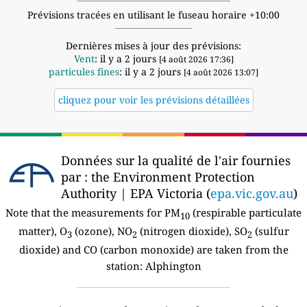
Prévisions tracées en utilisant le fuseau horaire +10:00
Dernières mises à jour des prévisions:
Vent
: il y a 2 jours
[4 août 2026 17:36]
particules fines
: il y a 2 jours
[4 août 2026 13:07]
cliquez pour voir les prévisions détaillées
Données sur la qualité de l'air fournies
par :
the Environment Protection
Authority | EPA Victoria (
epa.vic.gov.au
)
Note that the measurements for PM
(respirable particulate
10
matter), O
(ozone), NO
(nitrogen dioxide), SO
(sulfur
3
2
2
dioxide) and CO (carbon monoxide) are taken from the
station:
Alphington