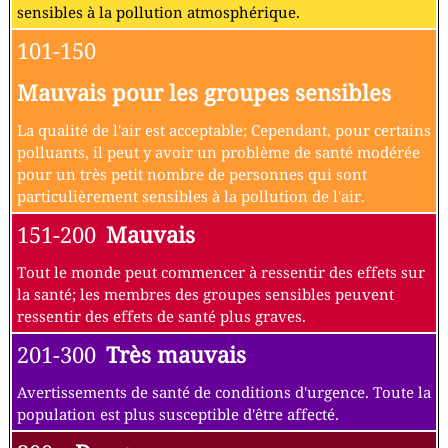
sensibles à la pollution atmosphérique.
101-150
Mauvais pour les groupes sensibles
La qualité de l'air est acceptable; Cependant, pour certains
polluants, il peut y avoir un problème de santé modérée
pour un très petit nombre de personnes qui sont
particulièrement sensibles à la pollution de l'air.
151-200
Mauvais
Tout le monde peut commencer à ressentir des effets sur
la santé; les membres des groupes sensibles peuvent
ressentir des effets de santé plus graves.
201-300
Très mauvais
Avertissements de santé de conditions d'urgence. Toute la
population est plus susceptible d'être affecté.