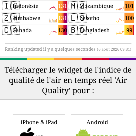
🇮🇩
🇲🇿
131
101
Indonésie
Mozambique
🇿🇼
🇱🇸
131
100
Zimbabwe
Lesotho
🇨🇦
🇧🇩
130
99
Canada
Bangladesh
Ranking updated il y a quelques secondes
(6 août 2026 09:31)
Télécharger le widget de l'indice de
qualité de l'air en temps réel 'Air
Quality' pour :
iPhone & iPad
Android