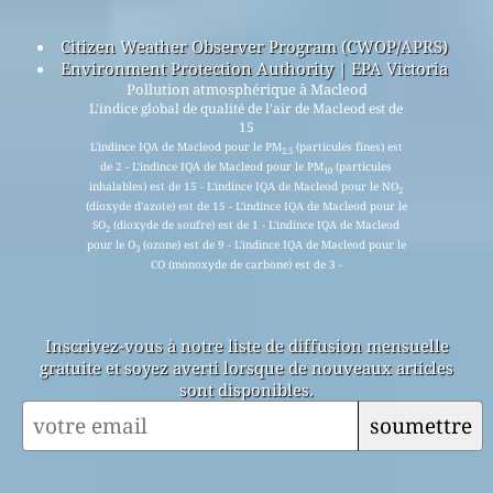
Citizen Weather Observer Program (CWOP/APRS)
Environment Protection Authority | EPA Victoria
Pollution atmosphérique à Macleod
L'indice global de qualité de l'air de Macleod est de
15
L'indince IQA de Macleod pour le PM
(particules fines) est
2.5
de 2 - L'indince IQA de Macleod pour le PM
(particules
10
inhalables) est de 15 - L'indince IQA de Macleod pour le NO
2
(dioxyde d'azote) est de 15 - L'indince IQA de Macleod pour le
SO
(dioxyde de soufre) est de 1 - L'indince IQA de Macleod
2
pour le O
(ozone) est de 9 - L'indince IQA de Macleod pour le
3
CO (monoxyde de carbone) est de 3 -
Inscrivez-vous à notre liste de diffusion mensuelle
gratuite et soyez averti lorsque de nouveaux articles
sont disponibles.
soumettre