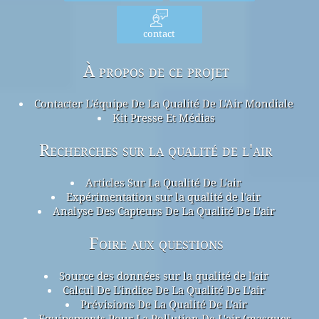
contact
À propos de ce projet
Contacter L'équipe De La Qualité De L'Air Mondiale
Kit Presse Et Médias
Recherches sur la qualité de l'air
Articles Sur La Qualité De L'air
Expérimentation sur la qualité de l'air
Analyse Des Capteurs De La Qualité De L'air
Foire aux questions
Source des données sur la qualité de l'air
Calcul De L'indice De La Qualité De L'air
Prévisions De La Qualité De L'air
Equipements Pour La Pollution De L'air (masques,