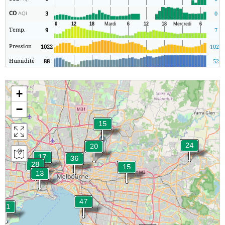
CO
3
0
AQI
Temp.
9
7
Pression
1022
1020
Humidité
88
52
+
−