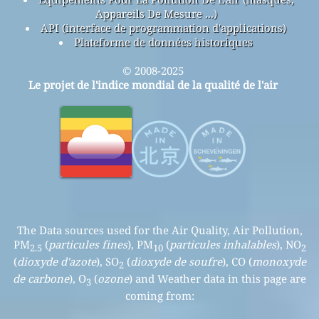
Appareils De Mesure ...)
API (interface de programmation d'applications)
Plateforme de données historiques
© 2008-2025
Le projet de l'indice mondial de la qualité de l'air
The Data sources used for the Air Quality, Air Pollution,
PM
(
particules fines
), PM
(
particules inhalables
), NO
2.5
10
2
(
dioxyde d'azote
), SO
(
dioxyde de soufre
), CO (
monoxyde
2
de carbone
), O
(
ozone
) and Weather data in this page are
3
coming from: