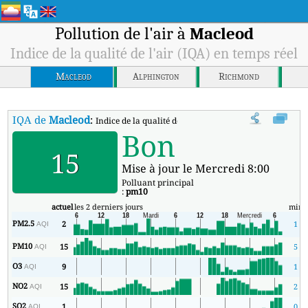
Pollution de l'air à
Macleod
Indice de la qualité de l'air (IQA) en temps réel
Macleod
Alphington
Richmond
IQA de
Macleod
:
Indice de la qualité de l'air (IQA) à Macleod en temps ré
Bon
15
Mise à jour le Mercredi 8:00
Polluant principal
:
pm10
actuel
les 2 derniers jours
min
PM2.5
2
1
AQI
PM10
15
5
AQI
O3
9
1
AQI
NO2
15
2
AQI
SO2
1
0
AQI