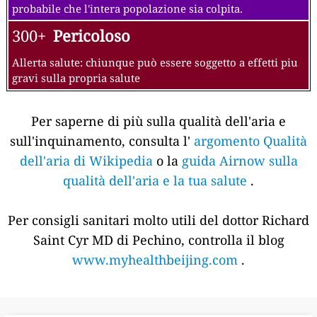
probabile che l'intera popolazione sia colpita.
300+
Pericoloso
Allerta salute: chiunque può essere soggetto a effetti piu
gravi sulla propria salute
Per saperne di più sulla qualità dell'aria e
sull'inquinamento, consulta l'
argomento Qualità
dell'aria di Wikipedia
o la
guida Airnow sulla
qualità dell'aria e la tua salute
.
Per consigli sanitari molto utili del dottor Richard
Saint Cyr MD di Pechino, controlla il blog
www.myhealthbeijing.com
.