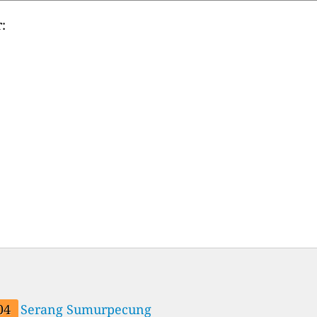
:
04
Serang Sumurpecung