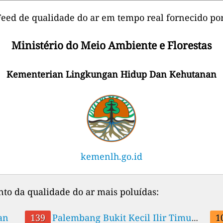
Feed de qualidade do ar em tempo real fornecido por
Ministério do Meio Ambiente e Florestas
Kementerian Lingkungan Hidup Dan Kehutanan
kemenlh.go.id
to da qualidade do ar mais poluídas:
antan
Kayuringinjaya
139
Palembang Bukit Kecil Ilir Timur
1