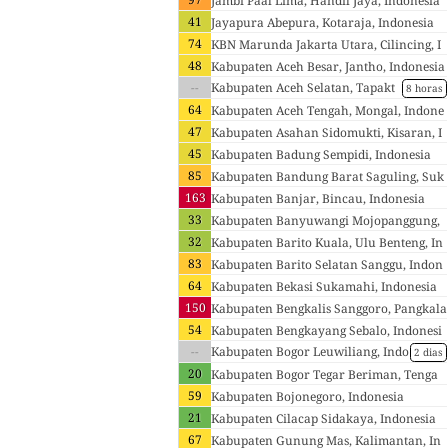
Jambi Paal Lima, Handil Jaya, Indonesia
41
Jayapura Abepura, Kotaraja, Indonesia
74
KBN Marunda Jakarta Utara, Cilincing, I
48
ndonesia
Kabupaten Aceh Besar, Jantho, Indonesia
--
Kabupaten Aceh Selatan, Tapakt
8 horas
uan, Indonesia
64
Kabupaten Aceh Tengah, Mongal, Indone
47
sia
Kabupaten Asahan Sidomukti, Kisaran, I
45
ndonesia
Kabupaten Badung Sempidi, Indonesia
85
Kabupaten Bandung Barat Saguling, Suk
163
atani, Indonesia
Kabupaten Banjar, Bincau, Indonesia
33
Kabupaten Banyuwangi Mojopanggung,
32
Mojoagung, Indonesia
Kabupaten Barito Kuala, Ulu Benteng, In
83
donesia
Kabupaten Barito Selatan Sanggu, Indon
64
esia
Kabupaten Bekasi Sukamahi, Indonesia
150
Kabupaten Bengkalis Sanggoro, Pangkala
54
n Batang, Indonesia
Kabupaten Bengkayang Sebalo, Indonesi
--
a
Kabupaten Bogor Leuwiliang, Indo
2 dias
nesia
20
Kabupaten Bogor Tegar Beriman, Tenga
59
h, Indonesia
Kabupaten Bojonegoro, Indonesia
21
Kabupaten Cilacap Sidakaya, Indonesia
67
Kabupaten Gunung Mas, Kalimantan, In