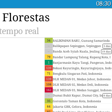
08:30
 Florestas
 tempo real
34
BALIKPAPAN BARU, Gunung Samarinda
--
Baru, Indonesia
Balikpapan Sepinggan, Sepinggan
3 dias
Baru, Indonesia
--
Banda Aceh Syiah Kuala, Jeuling
19 dias
ke, Indonesia
79
Bandar Lampung Talang, Kupang Kota, I
1
ndonesia
Banjarmasin Kayu Tangi, Pangeran, Indo
139
nesia
Bekasi Kayuringin, Kayuringinjaya, Indo
71
nesia
Bengkulu Singaran Pati, Indonesia
139
DLH MEDAN 01, Medan Johor, Indonesia
108
DLH MEDAN 02, Medan Deli, Indonesia
162
DLH MEDAN 03, Medan Sunggal, Indones
--
ia
Dumai Bukit Kapur, Dumai City, In
8 dias
donesia
35
Gorontalo Taman Kota, Indonesia
64
Jakarta GBK, Gelora, Indonesia
97