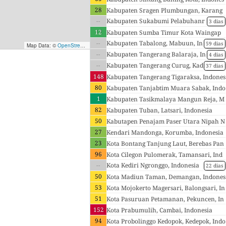
28
ia
Kabupaten Sragen Plumbungan, Karang
--
malang, Indonesia
Kabupaten Sukabumi Pelabuhanr
3 dias
atu, Palabuhanratu, Indonesia
12
Kabupaten Sumba Timur Kota Waingap
--
u, Desa Mbatakapidu, Indonesia
Kabupaten Tabalong, Mabuun, In
59 dias
Map Data: ©
OpenStreetMap contributors
; Map render ©
Tracestrack
donesia
--
Kabupaten Tangerang Balaraja, In
4 dias
donesia
--
Kabupaten Tangerang Curug, Kad
37 dias
u Jaya, Indonesia
148
Kabupaten Tangerang Tigaraksa, Indones
80
ia
Kabupaten Tanjabtim Muara Sabak, Indo
1
nesia
Kabupaten Tasikmalaya Mangun Reja, M
82
argajaya, Indonesia
Kabupaten Tuban, Latsari, Indonesia
50
Kabutapen Penajam Paser Utara Nipah N
27
ipah, Indonesia
Kendari Mandonga, Korumba, Indonesia
23
Kota Bontang Tanjung Laut, Berebas Pan
96
tai, Indonesia
Kota Cilegon Pulomerak, Tamansari, Ind
--
onesia
Kota Kediri Ngronggo, Indonesia
22 dias
50
Kota Madiun Taman, Demangan, Indones
53
ia
Kota Mojokerto Magersari, Balongsari, In
51
donesia
Kota Pasuruan Petamanan, Pekuncen, In
152
donesia
Kota Prabumulih, Cambai, Indonesia
94
Kota Probolinggo Kedopok, Kedepok, Indo