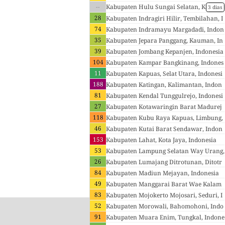
--
donesia
Kabupaten Hulu Sungai Selatan, K
3 dias
andangan, Indonesia
28
Kabupaten Indragiri Hilir, Tembilahan, I
74
ndonesia
Kabupaten Indramayu Margadadi, Indon
35
esia
Kabupaten Jepara Panggang, Kauman, In
39
donesia
Kabupaten Jombang Kepanjen, Indonesia
104
Kabupaten Kampar Bangkinang, Indones
11
ia
Kabupaten Kapuas, Selat Utara, Indonesi
188
a
Kabupaten Katingan, Kalimantan, Indon
81
esia
Kabupaten Kendal Tunggulrejo, Indonesi
27
a
Kabupaten Kotawaringin Barat Madurej
118
o, Pangkalan Bun, Indonesia
Kabupaten Kubu Raya Kapuas, Limbung,
46
Indonesia
Kabupaten Kutai Barat Sendawar, Indon
153
esia
Kabupaten Lahat, Kota Jaya, Indonesia
53
Kabupaten Lampung Selatan Way Urang,
26
Wayurang, Indonesia
Kabupaten Lumajang Ditrotunan, Ditotr
84
unan, Indonesia
Kabupaten Madiun Mejayan, Indonesia
49
Kabupaten Manggarai Barat Wae Kalam
83
b, Labuan Bajo, Indonesia
Kabupaten Mojokerto Mojosari, Seduri, I
52
ndonesia
Kabupaten Morowali, Bahomohoni, Indo
91
nesia
Kabupaten Muara Enim, Tungkal, Indone