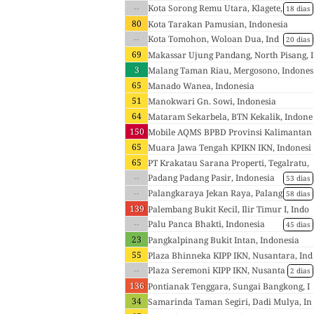
--
nesia
Kota Sorong Remu Utara, Klagete,
18 dias
Indonesia
80
Kota Tarakan Pamusian, Indonesia
--
Kota Tomohon, Woloan Dua, Ind
20 dias
onesia
69
Makassar Ujung Pandang, North Pisang, I
3
ndonesia
Malang Taman Riau, Mergosono, Indones
65
ia
Manado Wanea, Indonesia
51
Manokwari Gn. Sowi, Indonesia
64
Mataram Sekarbela, BTN Kekalik, Indone
150
sia
Mobile AQMS BPBD Provinsi Kalimantan
65
Tengah, Palangka Raya, Indonesia
Muara Jawa Tengah KPIKN IKN, Indonesi
65
a
PT Krakatau Sarana Properti, Tegalratu,
--
Indonesia
Padang Padang Pasir, Indonesia
53 dias
--
Palangkaraya Jekan Raya, Palang
58 dias
ka Raya, Indonesia
139
Palembang Bukit Kecil, Ilir Timur I, Indo
--
nesia
Palu Panca Bhakti, Indonesia
45 dias
23
Pangkalpinang Bukit Intan, Indonesia
55
Plaza Bhinneka KIPP IKN, Nusantara, Ind
--
onesia
Plaza Seremoni KIPP IKN, Nusanta
2 dias
ra, Indonesia
136
Pontianak Tenggara, Sungai Bangkong, I
34
ndonesia
Samarinda Taman Segiri, Dadi Mulya, In