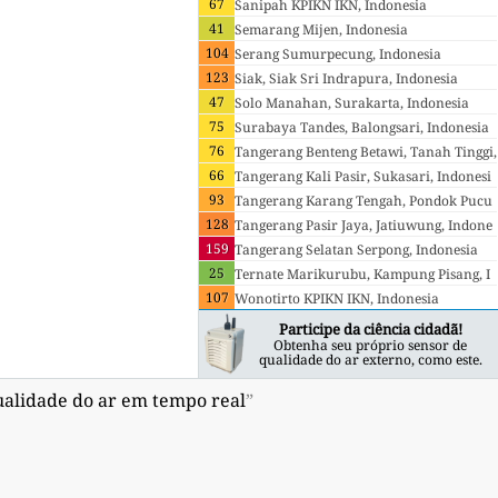
67
donesia
Sanipah KPIKN IKN, Indonesia
41
Semarang Mijen, Indonesia
104
Serang Sumurpecung, Indonesia
123
Siak, Siak Sri Indrapura, Indonesia
47
Solo Manahan, Surakarta, Indonesia
75
Surabaya Tandes, Balongsari, Indonesia
76
Tangerang Benteng Betawi, Tanah Tinggi,
66
Indonesia
Tangerang Kali Pasir, Sukasari, Indonesi
93
a
Tangerang Karang Tengah, Pondok Pucu
128
ng, Indonesia
Tangerang Pasir Jaya, Jatiuwung, Indone
159
sia
Tangerang Selatan Serpong, Indonesia
25
Ternate Marikurubu, Kampung Pisang, I
107
ndonesia
Wonotirto KPIKN IKN, Indonesia
Participe da ciência cidadã!
Obtenha seu próprio sensor de
qualidade do ar externo, como este.
alidade do ar em tempo real
”