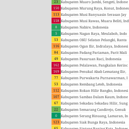
23
sia
Kabupaten Muaro Jambi, Sengeti, Indone
150
sia
Kabupaten Murung Raya, Konut, Indones
113
ia
Kabupaten Musi Banyuasin Serasan Jay
158
a, Sekayu, Indonesia
Kabupaten Musi Rawas, Muara Beliti, Ind
8
onesia
Kabupaten Nabire, Indonesia
5
Kabupaten Nagan Raya, Meulaboh, Indo
53
nesia
Kabupaten OKU Selatan Pelangki, Ranta
116
u Panjang, Indonesia
Kabupaten Ogan Ilir, Indralaya, Indonesi
84
a
Kabupaten Padang Pariaman, Parit Mali
49
ntang, Indonesia
Kabupaten Pasuruan Raci, Indonesia
162
Kabupaten Pelalawan, Pangkalan Kerinc
169
i Kota, Indonesia
Kabupaten Penukal Abab Lematang Ilir,
77
Handayani Mulya, Indonesia
Kabupaten Purwakarta Purnawarman, I
53
ndonesia
Kabupaten Rembang Leteh, Indonesia
112
Kabupaten Rokan Hilir Bangko, Indonesi
107
a
Kabupaten Sambas Dalam Kaum, Indone
67
sia
Kabupaten Sekadau Sekadau Hilir, Sung
22
ai Ringin, Indonesia
Kabupaten Semarang Candirejo, Genuk
0
Barat, Indonesia
Kabupaten Serang Binuang, Lamaran, In
123
donesia
Kabupaten Siak Bunga Raya, Indonesia
65
Kabupaten Sintang Baning Kota, Indones