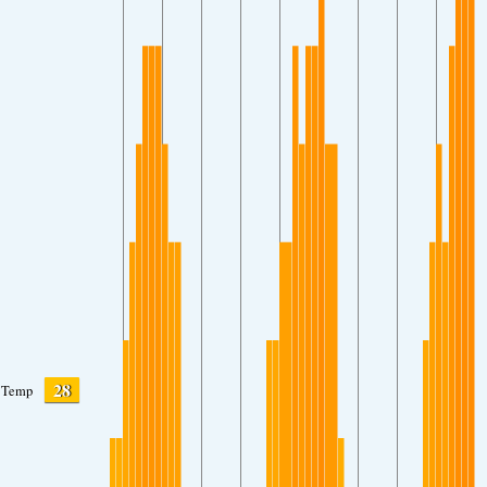
28
Temp