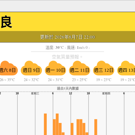
良
更新於 2026年8月7日 22:00
30
1
溫度:
°C
- 風速:
m/s 0 -
空氣質量預報。
週六 8日
週日 9日
週一 10日
週二 11日
週三 12日
週四 13
26
~
35°C
24
~
32°C
24
~
31°C
23
~
25°C
19
~
23°C
19
~
21°
過去5天內數據