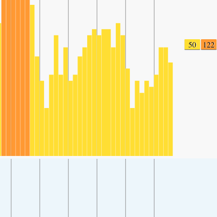
50
122