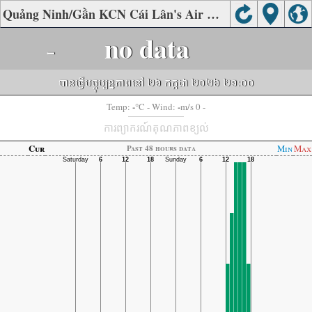
Quảng Ninh/Gần KCN Cái Lân's Air Quality
-
no data
បានធ្វើបច្ចុប្បន្នភាពនៅ ២៦ កក្កដា ២០២៦ ២១:០០
-
-
Temp:
°C
- Wind:
m/s 0 -
ការព្យាករណ៍គុណភាពខ្យល់
Cur
Min
Max
Past 48 hours data