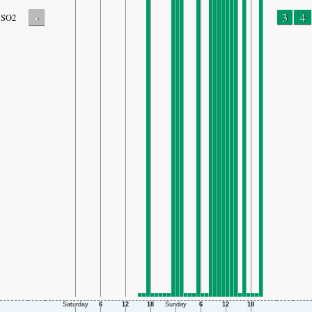
-
3
4
SO2