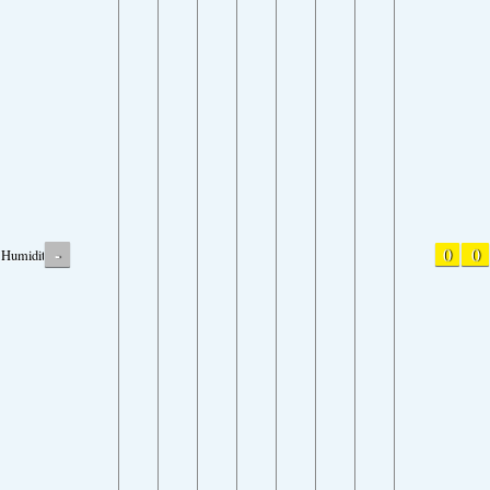
-
0
0
Humidity