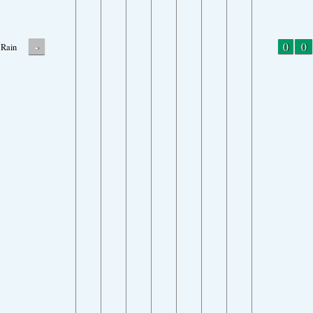
-
0
0
Rain