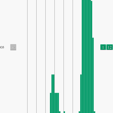
-
1
12
O3