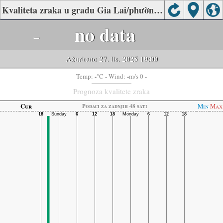
Kvaliteta zraka u gradu Gia Lai/phường Thống Nhất - Pleiku
-
no data
Ažurirano 27. lis. 2025 19:00
-
-
Temp:
°C
- Wind:
m/s 0 -
Prognoza kvalitete zraka
Cur
Min
Max
Podaci za zadnjih 48 sati