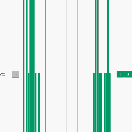
-
1
3
CO