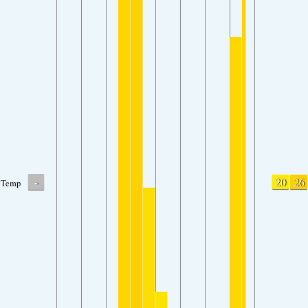
-
20
26
Temp