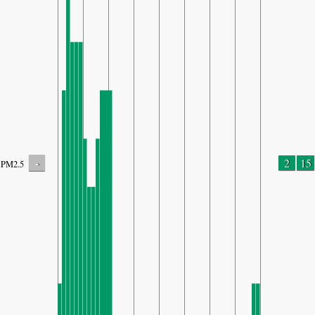
-
2
15
PM2.5