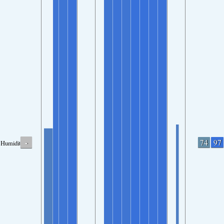
-
74
97
Humidity