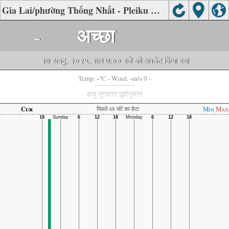
Gia Lai/phường Thống Nhất - Pleiku की वायु गुणवत्ता
-
अच्छा
२७ अक्टू. २०२५, शाम ७:०० बजे को अपडेट किया गया
-
-
Temp:
°C
- Wind:
m/s 0 -
वायु गुणवत्ता पूर्वानुमान
Cur
Min
Max
पिछले 48 घंटे का डेटा