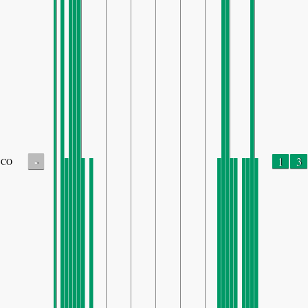
-
1
3
CO