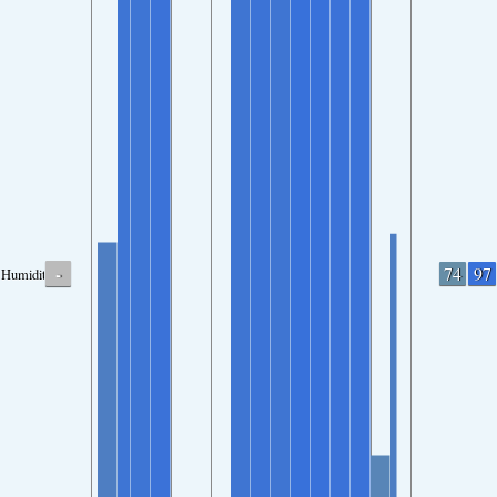
-
74
97
Humidity