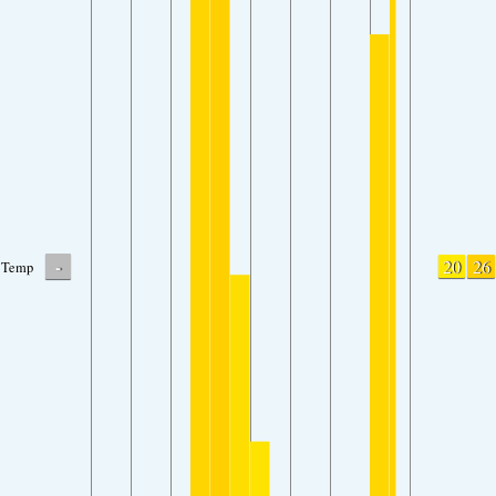
-
20
26
Temp