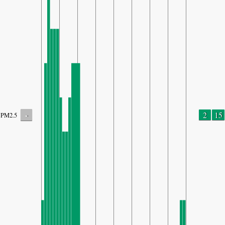
-
2
15
PM2.5