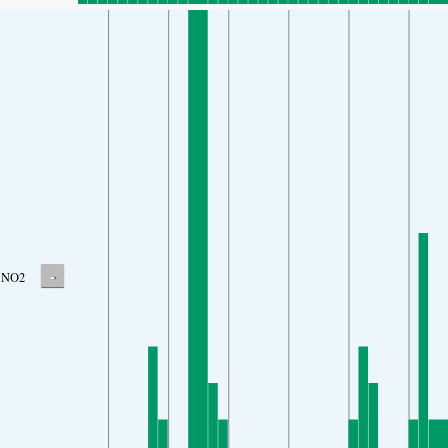
-
NO2