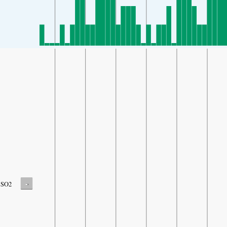
-
SO2