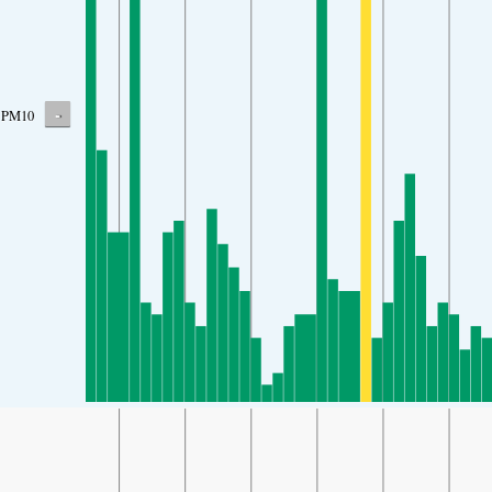
-
PM10