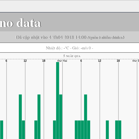
no data
Đã cập nhật vào 4 Th04 2018 14:00
-Nguồn ô nhiễm chính:
o3
-
-
Nhiệt độ.:
°C
- Gió:
m/s 0 -
5 ngày qua