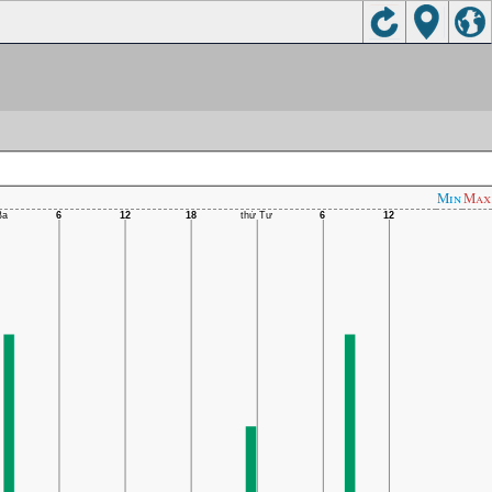
Min
Max