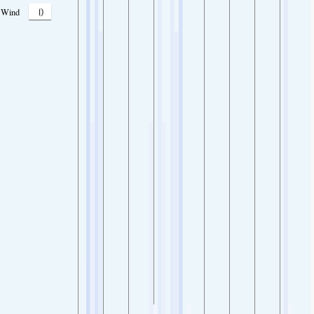
0
Wind