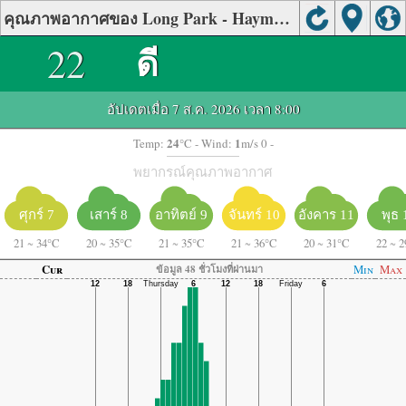
คุณภาพอากาศของ Long Park - Haymarket, Northern Virginia
22
ดี
อัปเดตเมื่อ 7 ส.ค. 2026 เวลา 8:00
24
1
Temp:
°C
- Wind:
m/s 0 -
พยากรณ์คุณภาพอากาศ
ศุกร์ 7
เสาร์ 8
อาทิตย์ 9
จันทร์ 10
อังคาร 11
พุธ 
21
~
34°C
20
~
35°C
21
~
35°C
21
~
36°C
20
~
31°C
22
~
2
Cur
Min
Max
ข้อมูล 48 ชั่วโมงที่ผ่านมา