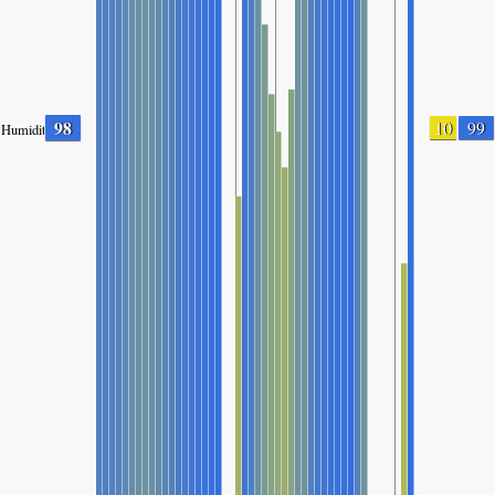
98
10
99
Humidity