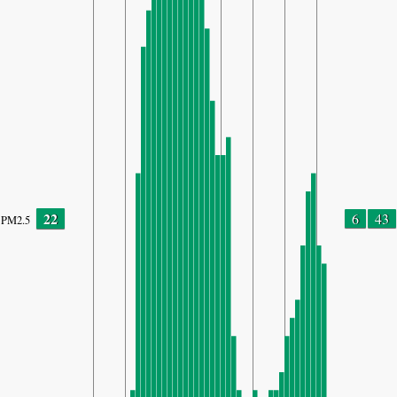
22
6
43
PM2.5