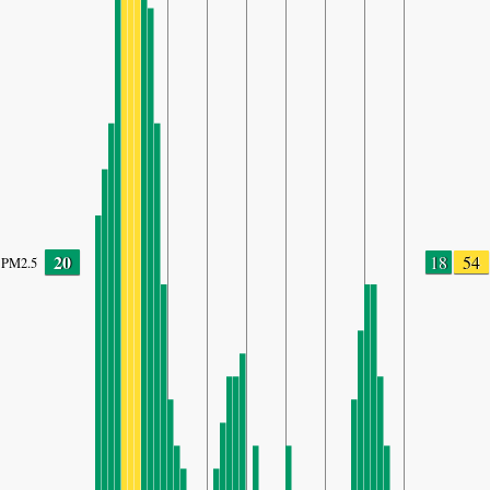
20
18
54
PM2.5