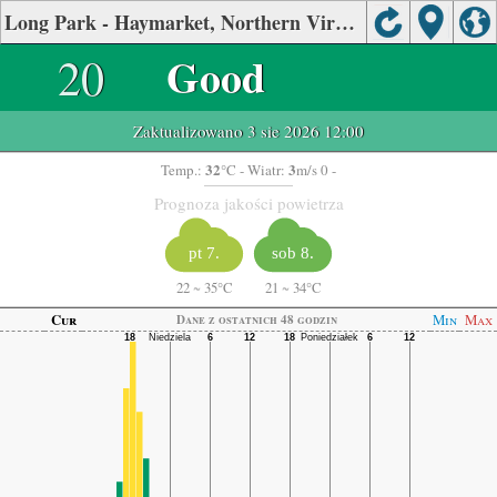
Long Park - Haymarket, Northern Virginia Jakość powietrza.
20
Good
Zaktualizowano 3 sie 2026 12:00
32
3
Temp.:
°C
- Wiatr:
m/s 0 -
Prognoza jakości powietrza
pt 7.
sob 8.
22
~
35°C
21
~
34°C
Cur
Min
Max
Dane z ostatnich 48 godzin