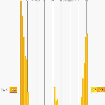
32
23
34
Temp.