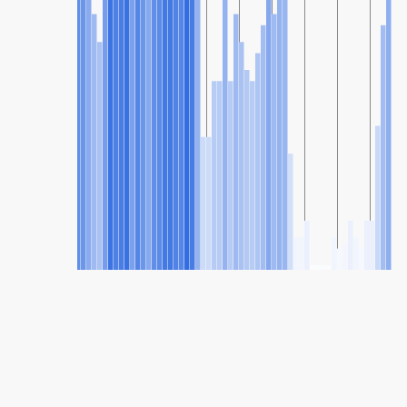
SHARE
Udostępnianie: Watertown, South Dakota, Stany Zjednoczone
Indeks Jakości Powietrza
60
(Moderate)