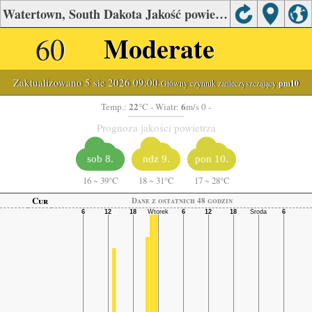
Watertown, South Dakota Jakość powietrza.
60
Moderate
Zaktualizowano 5 sie 2026 09:00
-Główny czynnik zanieczyszczający:
pm10
22
6
Temp.:
°C
- Wiatr:
m/s 0 -
Prognoza jakości powietrza
sob 8.
ndz 9.
pon 10.
16
~
39°C
18
~
31°C
17
~
28°C
Cur
Dane z ostatnich 48 godzin