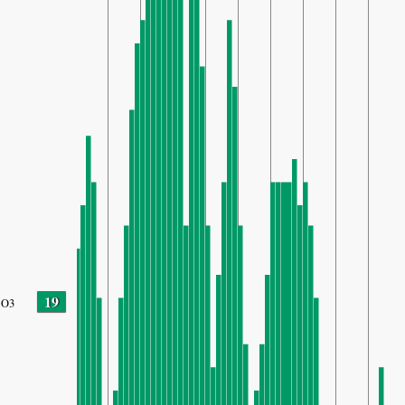
19
O3