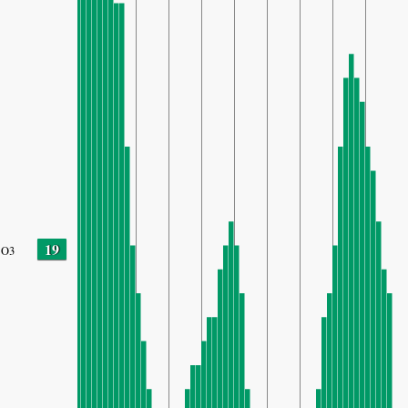
19
O3