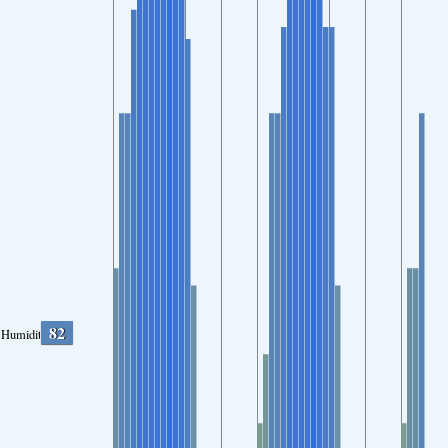
82
Humidity