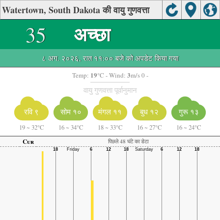
Watertown, South Dakota की वायु गुणवत्ता
35
अच्छा
८ अग. २०२६, रात ११:०० बजे को अपडेट किया गया
19
3
Temp:
°C
- Wind:
m/s 0 -
वायु गुणवत्ता पूर्वानुमान
रवि ९
सोम १०
मंगल ११
बुध १२
गुरू १३
19
~
32°C
16
~
34°C
18
~
33°C
16
~
27°C
16
~
24°C
Cur
पिछले 48 घंटे का डेटा