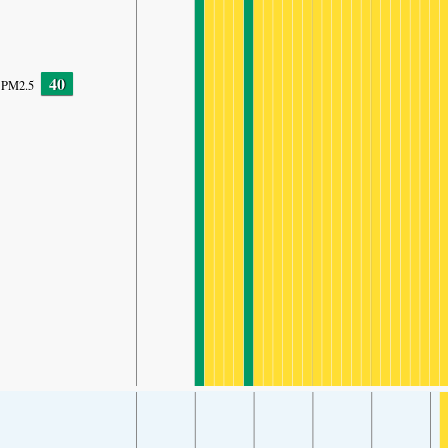
40
PM2.5