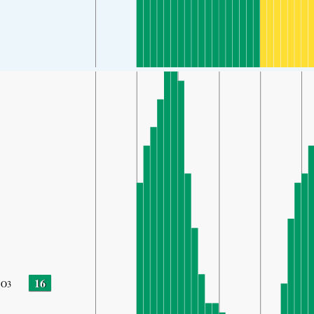
16
O3