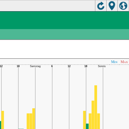
Min
Max