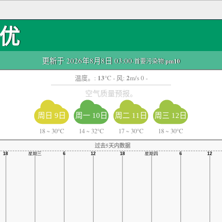
优
更新于 2026年8月8日 03:00
-首要污染物:
pm10
13
2
温度。:
°C
- 风:
m/s 0 -
空气质量预报。
周日 9日
周一 10日
周二 11日
周三 12日
18
~
30°C
14
~
32°C
17
~
30°C
18
~
30°C
过去5天内数据