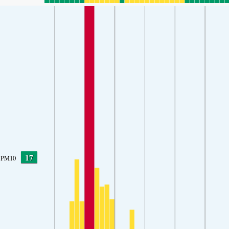
17
PM10