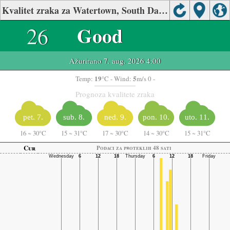
Kvalitet zraka za Watertown, South Dakota
26
Good
Ažurirano 7. aug. 2026 4:00
19
5
Temp:
°C
- Wind:
m/s 0 -
Prognoza kvalitete zraka
pet. 7.
sub. 8.
ned. 9.
pon. 10.
uto. 11.
16
~
30°C
15
~
31°C
17
~
30°C
14
~
30°C
15
~
31°C
Cur
Podaci za proteklih 48 sati