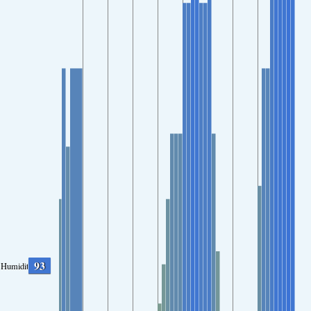
93
Humidity