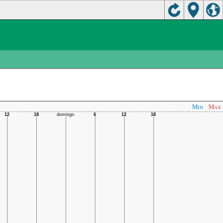
Min
Max