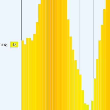
18
Temp.