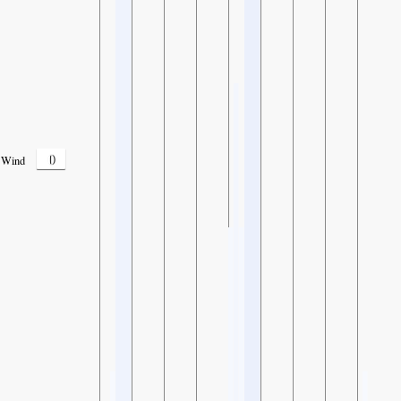
0
Wind