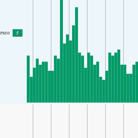
5
PM10