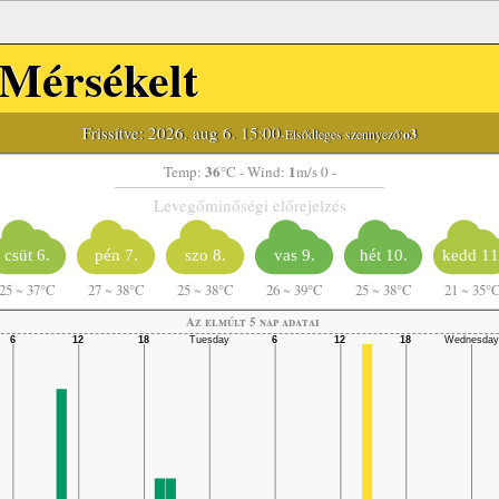
Mérsékelt
Frissítve: 2026. aug 6. 15:00
-Elsődleges szennyező:
o3
36
1
Temp:
°C
- Wind:
m/s 0 -
Levegőminőségi előrejelzés
csüt 6.
pén 7.
szo 8.
vas 9.
hét 10.
kedd 11
25
~
37°C
27
~
38°C
25
~
38°C
26
~
39°C
25
~
38°C
21
~
35°
Az elmúlt 5 nap adatai