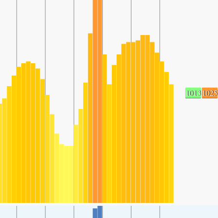
1013
1025