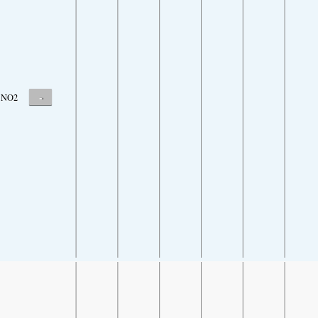
-
NO2