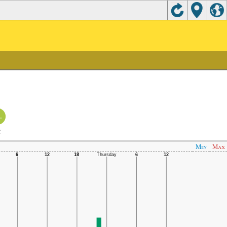
.
C
Min
Max