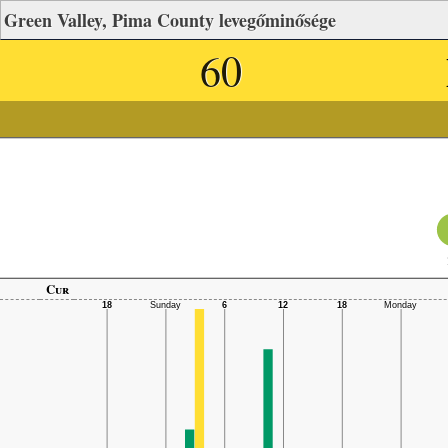
Green Valley, Pima County levegőminősége
60
Cur