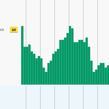
60
O3