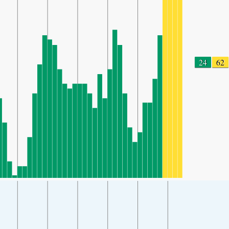
24
62