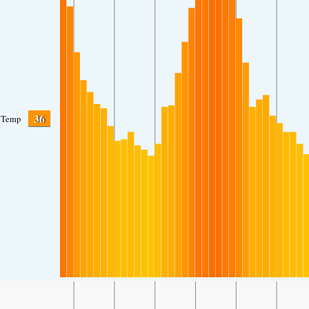
36
Temp