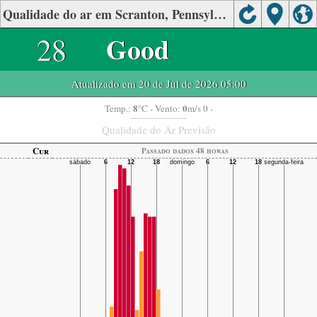
Qualidade do ar em Scranton, Pennsylvania
28
Good
Atualizado em 20 de Jul de 2026 05:00
8
0
Temp.:
°C
- Vento:
m/s 0 -
Qualidade do Ar Previsão
Cur
Passado dados 48 horas