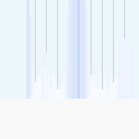
SHARE
Udostępnianie: Scranton, Pennsylvania, Stany Zjednoczone
Indeks Jakości Powietrza
38
(Good)