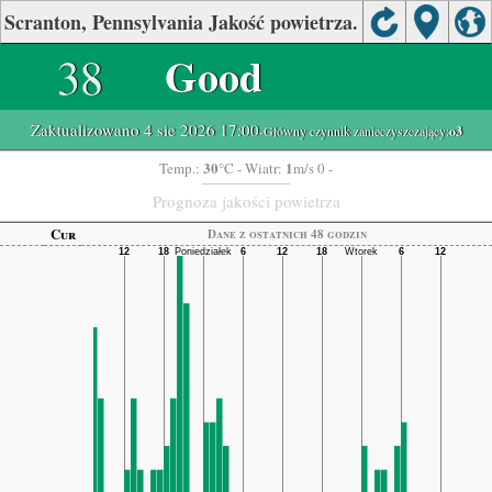
Scranton, Pennsylvania Jakość powietrza.
38
Good
Zaktualizowano 4 sie 2026 17:00
-Główny czynnik zanieczyszczający:
o3
30
1
Temp.:
°C
- Wiatr:
m/s 0 -
Prognoza jakości powietrza
Cur
Dane z ostatnich 48 godzin