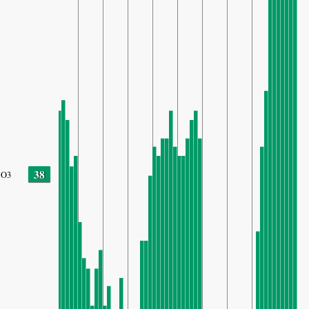
38
O3