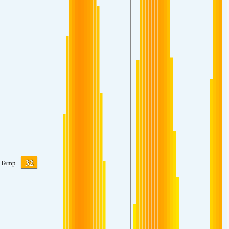
32
Temp