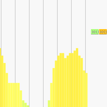
1013
1021