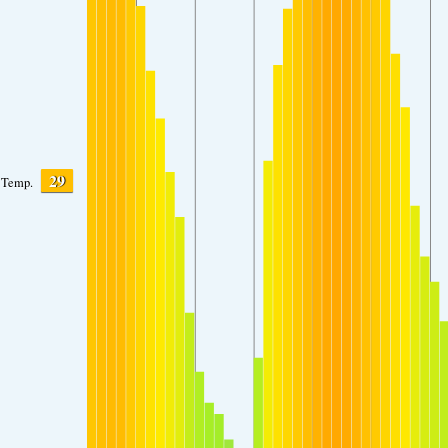
29
Temp.