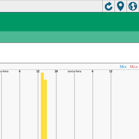
Min
Max