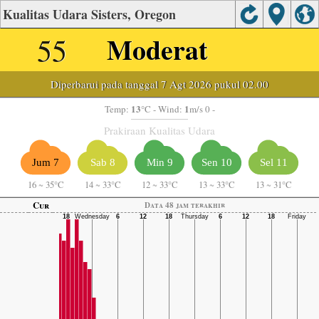
Kualitas Udara Sisters, Oregon
55
Moderat
Diperbarui pada tanggal 7 Agt 2026 pukul 02.00
13
1
Temp:
°C
- Wind:
m/s 0 -
Prakiraan Kualitas Udara
Jum 7
Sab 8
Min 9
Sen 10
Sel 11
16
~
35°C
14
~
33°C
12
~
33°C
13
~
33°C
13
~
31°C
Cur
Data 48 jam terakhir