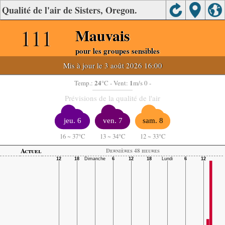
Qualité de l'air de Sisters, Oregon.
111
Mauvais
pour les groupes sensibles
Mis à jour le 3 août 2026 16:00
24
1
Temp.:
°C
- Vent:
m/s 0 -
Prévisions de la qualité de l'air
jeu. 6
ven. 7
sam. 8
16
~
37°C
13
~
34°C
12
~
33°C
Actuel
Dernières 48 heures