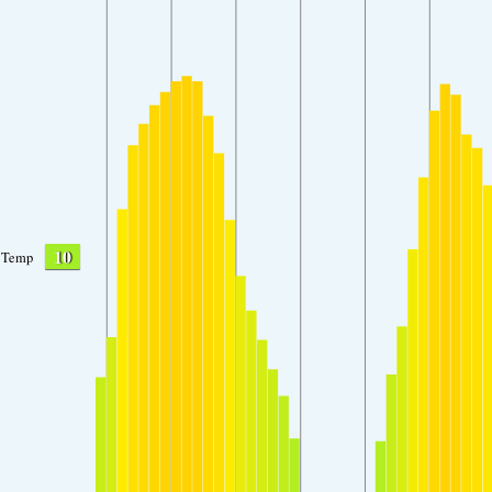
10
Temp