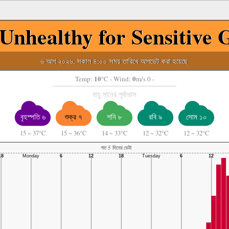
Unhealthy for Sensitive 
৬ আগ ২০২৬, সকাল ৪:০০ সময় তারিখে আপডেট করা হয়েছে
10
0
Temp:
°C
- Wind:
m/s 0 -
বায়ু মানের পূর্বাভাস
বৃহস্পতি ৬
শুক্র ৭
শনি ৮
রবি ৯
সোম ১০
15
~
37°C
15
~
36°C
14
~
33°C
12
~
32°C
12
~
32°C
গত 5 দিনের ডেটা