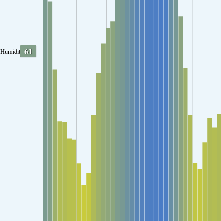
61
Humidity