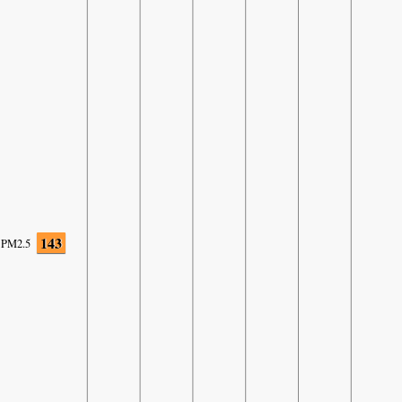
143
PM2.5