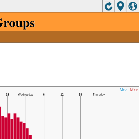
Groups
Min
Max