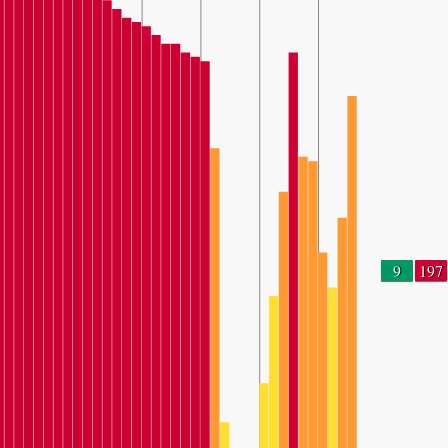
9
197