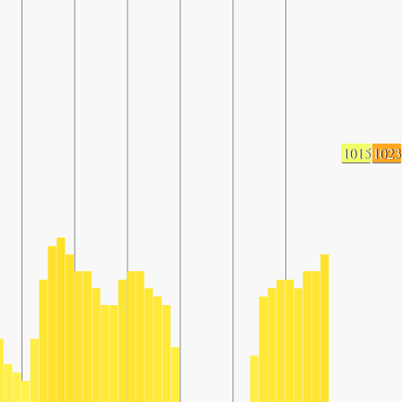
1015
1023