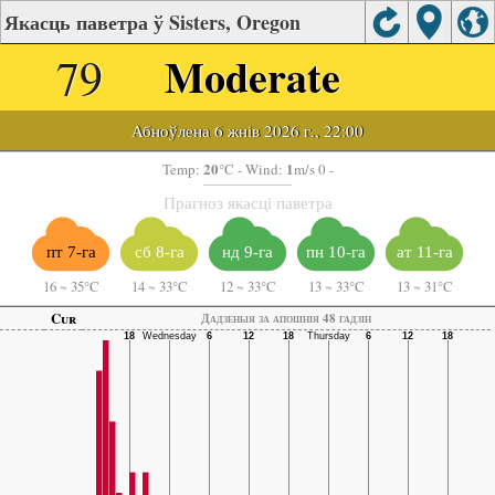
Якасць паветра ў Sisters, Oregon
79
Moderate
Абноўлена 6 жнів 2026 г., 22:00
20
1
Temp:
°C
- Wind:
m/s 0 -
Прагноз якасці паветра
пт 7-га
сб 8-га
нд 9-га
пн 10-га
ат 11-га
16
~
35°C
14
~
33°C
12
~
33°C
13
~
33°C
13
~
31°C
Cur
Дадзеныя за апошнія 48 гадзін