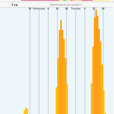
Cur
Інфармацыя пра надвор'е