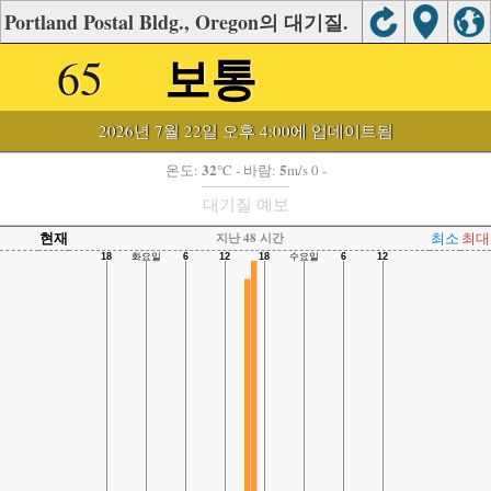
Portland Postal Bldg., Oregon의 대기질.
보통
65
2026년 7월 22일 오후 4:00에 업데이트됨
32
5
온도:
°C
- 바람:
m/s 0 -
대기질 예보
현재
최소
최대
지난 48 시간