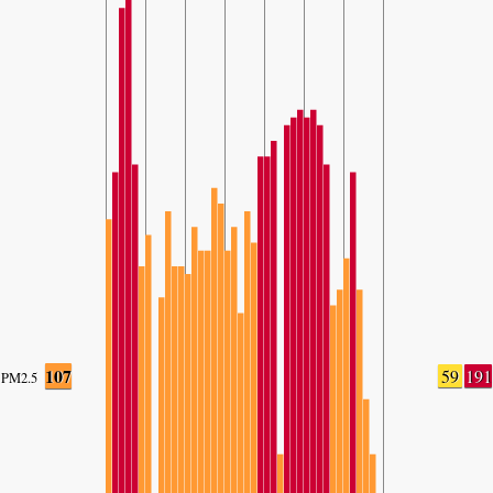
107
59
191
PM2.5