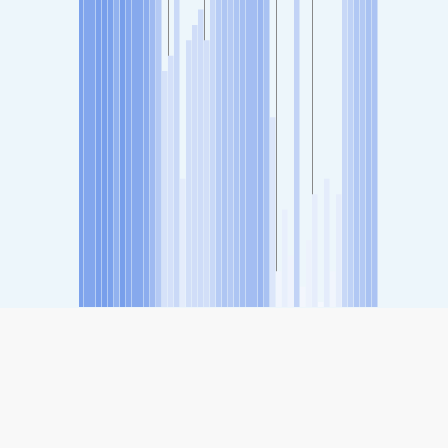
SHARE
Share: Portland Postal Bldg., Oregon, USA's Air Quality
Index
107
(Unhealthy for Sensitive Groups)