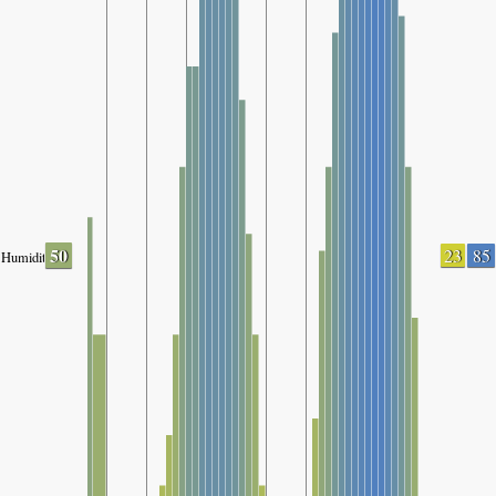
50
23
85
Humidity