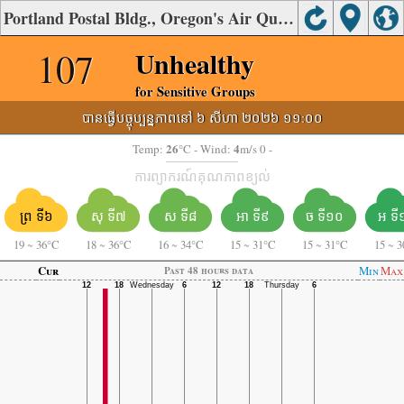
Portland Postal Bldg., Oregon's Air Quality
107
Unhealthy
for Sensitive Groups
បានធ្វើបច្ចុប្បន្នភាពនៅ ៦ សីហា ២០២៦ ១១:០០
26
4
Temp:
°C
- Wind:
m/s 0 -
ការព្យាករណ៍គុណភាពខ្យល់
ព្រ ទី៦
សុ ទី៧
ស ទី៨
អា ទី៩
ច ទី១០
អ ទី
19
~
36°C
18
~
36°C
16
~
34°C
15
~
31°C
15
~
31°C
15
~
3
Cur
Min
Max
Past 48 hours data