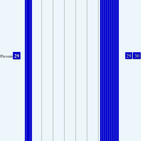
29
29
30
Pressure