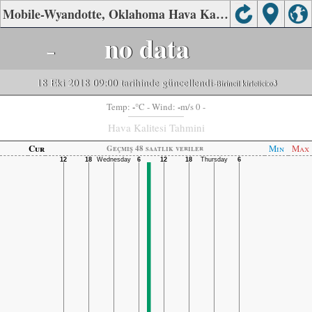
Mobile-Wyandotte, Oklahoma Hava Kalitesi
-
no data
18 Eki 2018 09:00 tarihinde güncellendi
-Birincil kirletici:
o3
-
-
Temp:
°C
- Wind:
m/s 0 -
Hava Kalitesi Tahmini
Cur
Min
Max
Geçmiş 48 saatlik veriler