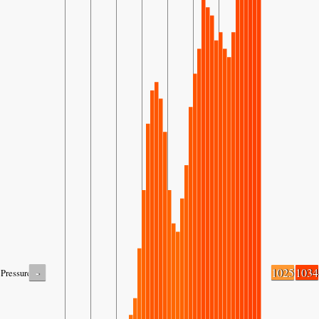
-
1025
1034
Pressure