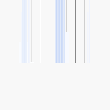
SHARE
Share: Mobile-Wyandotte, Oklahoma, USA Hava Kalitesi
Endeksi
-
(no data)