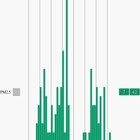
-
7
42
PM2.5