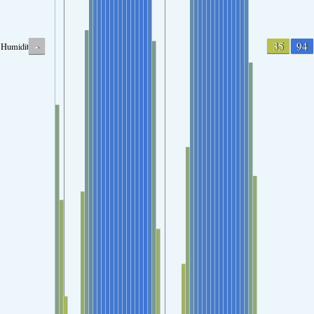
-
35
94
Humidity