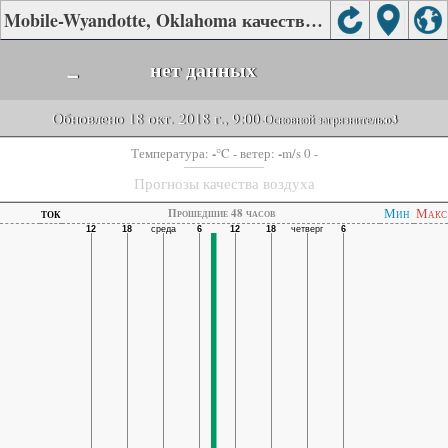
Mobile-Wyandotte, Oklahoma качества воздуха.
-
нет данных
Обновлено 18 окт. 2018 г., 9:00
-Основной загрязнитель:
o3
-
-
Температура:
°C
- ветер:
m/s 0 -
Прогнозы качества воздуха
ток
Мин
Макс
Прошедшие 48 часов