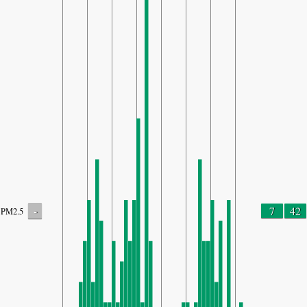
-
7
42
PM2.5