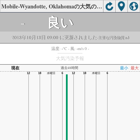
Mobile-Wyandotte, Oklahomaの大気の状態
良い
-
2018年10月18日 09:00 に更新されました
-主要な汚染物質:
o3
-
-
温度:
°C
- 風:
m/s 0 -
大気汚染予報
現在
最小
最大
過去48時間