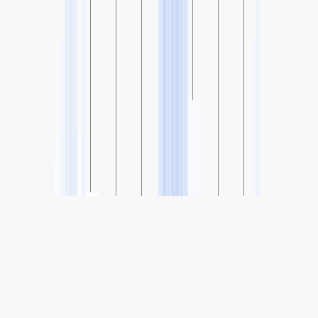
SHARE
シェア: Mobile-Wyandotte, Oklahoma, アメリカ合衆国の
大気汚染指数
-
(良い)