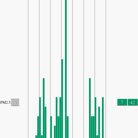
-
7
42
PM2.5