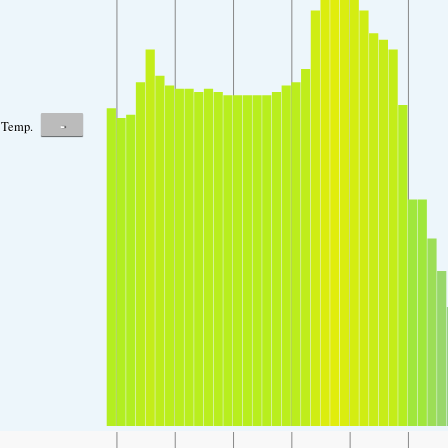
-
Temp.