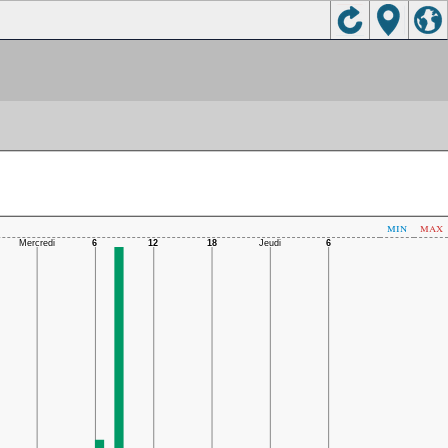
min
max