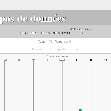
pas de données
-Polluant principal
Mis à jour le 18 oct. 2018 09:00
:
o3
-
-
Temp.:
°C
- Vent:
m/s 0 -
Prévisions de la qualité de l'air
5 derniers jours