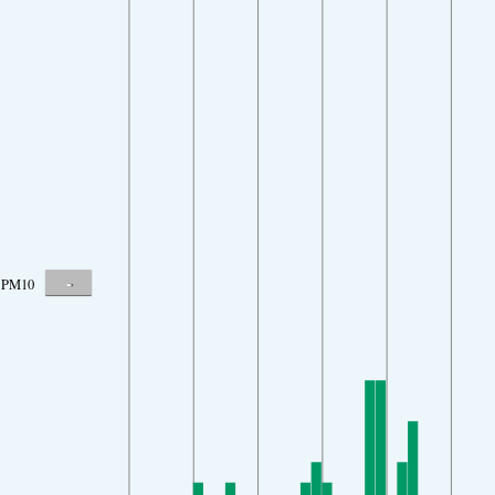
-
PM10