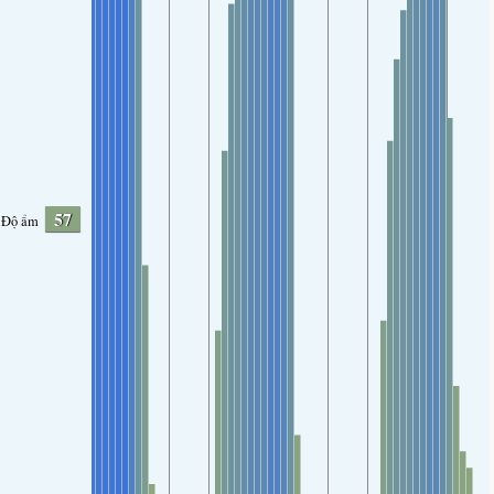
57
Độ ẩm