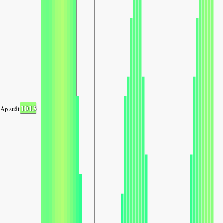
1013
Áp suất không khí