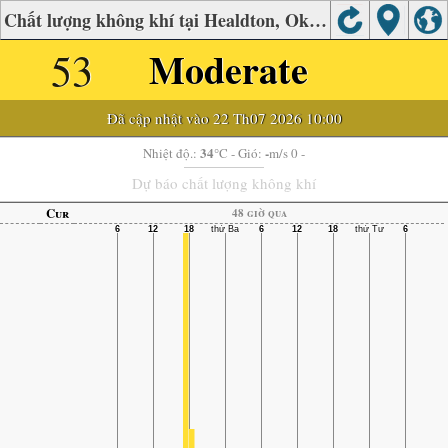
Chất lượng không khí tại Healdton, Oklahoma
53
Moderate
Đã cập nhật vào 22 Th07 2026 10:00
34
-
Nhiệt độ.:
°C
- Gió:
m/s 0 -
Dự báo chất lượng không khí
Cur
48 giờ qua