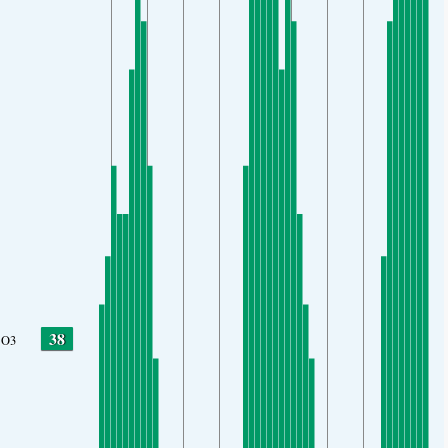
38
O3