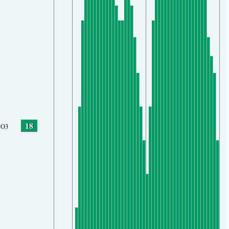
18
O3