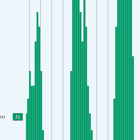
31
O3