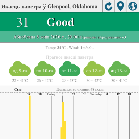
Якасць паветра ў Glenpool, Oklahoma
31
Good
Абноўлена 8 жнів 2026 г., 20:00
-Першасны забруджвальнік:
o3
34
1
Temp:
°C
- Wind:
m/s 0 -
Прагноз якасці паветра
нд 9-га
пн 10-га
ат 11-га
ср 12-га
чц 13-га
22
~
41°C
26
~
42°C
29
~
43°C
30
~
42°C
30
~
41°C
Cur
Дадзеныя за апошнія 48 гадзін