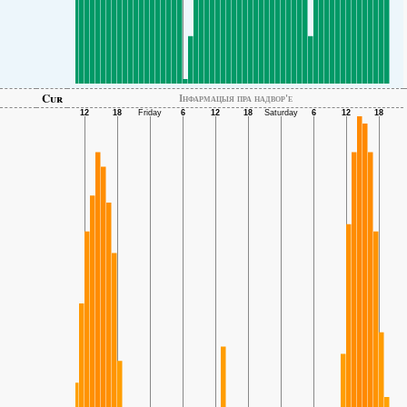
Cur
Інфармацыя пра надвор'е