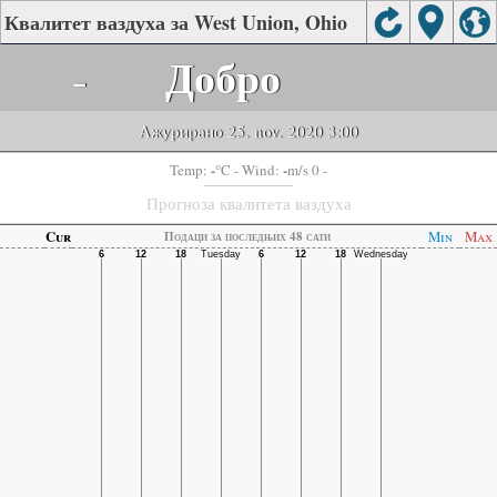
Квалитет ваздуха за West Union, Ohio
-
Добро
Ажурирано 25. nov. 2020 3:00
-
-
Temp:
°C
- Wind:
m/s 0 -
Прогноза квалитета ваздуха
Cur
Min
Max
Подаци за последњих 48 сати