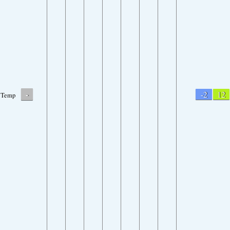
-
-2
12
Temp