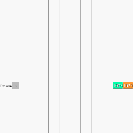
-
1003
1025
Pressure