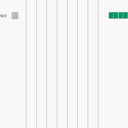
-
2
2
SO2