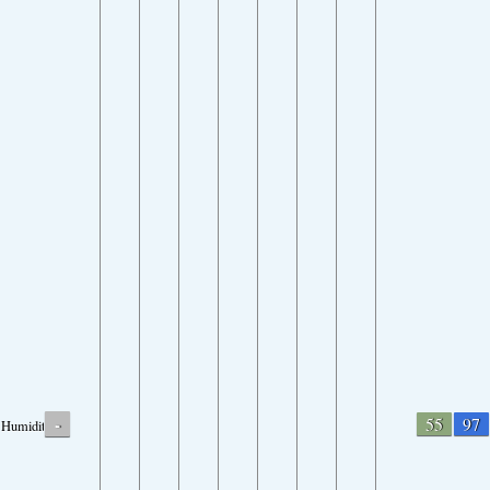
-
55
97
Humidity