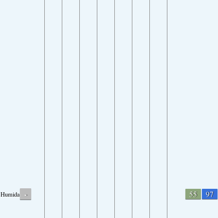
-
55
97
Humidade