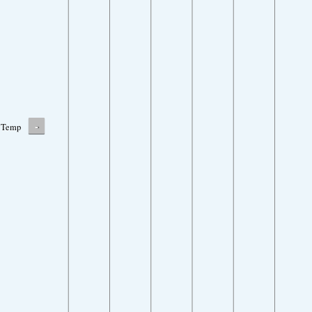
-
Temp