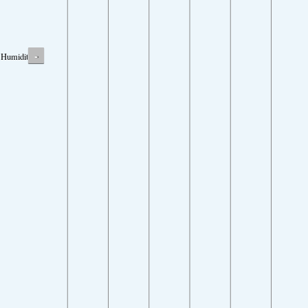
-
Humidity