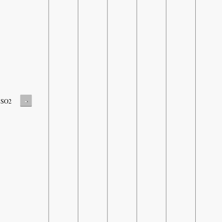
-
SO2