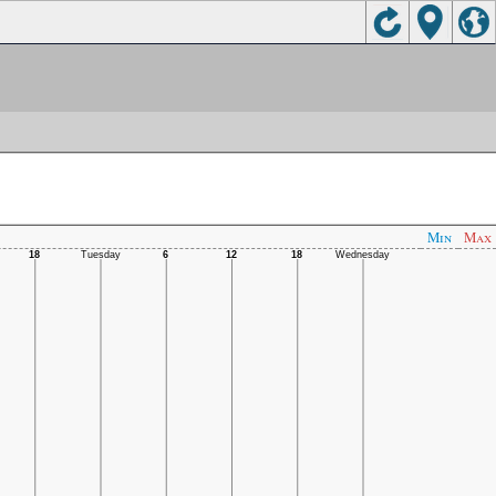
Min
Max