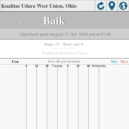
Kualitas Udara West Union, Ohio
-
Baik
Diperbarui pada tanggal 25 Nov 2020 pukul 03.00
-
-
Temp:
°C
- Wind:
m/s 0 -
Prakiraan Kualitas Udara
Cur
Min
Max
Data 48 jam terakhir