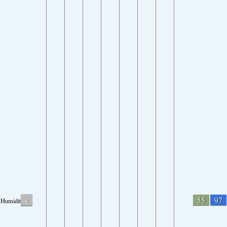
-
55
97
Humidity