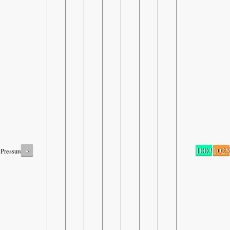
-
1003
1025
Pressure