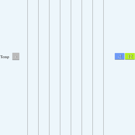
-
-2
12
Temp