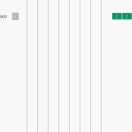
-
2
2
SO2