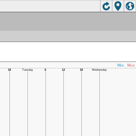
Min
Max