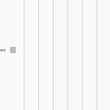
-
SO2