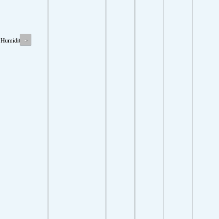
-
Humidity