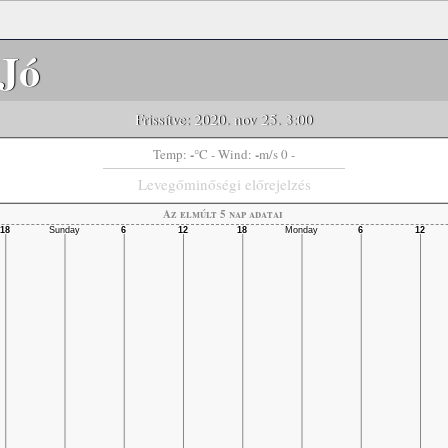
Jó
Frissítve: 2020. nov 25. 3:00
-
-
Temp:
°C
- Wind:
m/s 0 -
Levegőminőségi előrejelzés
Az elmúlt 5 nap adatai