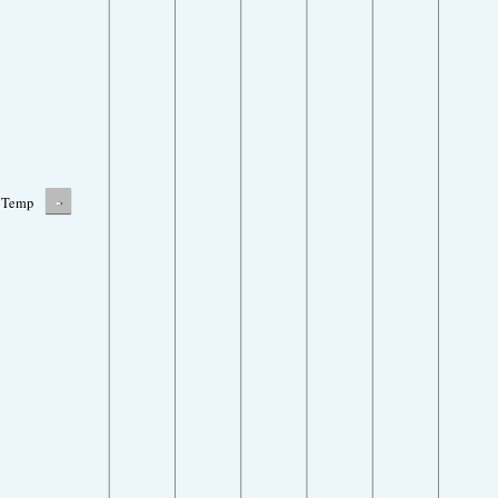
-
Temp