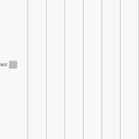
-
SO2