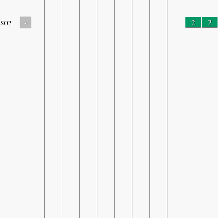
-
2
2
SO2