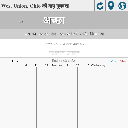
West Union, Ohio की वायु गुणवत्ता
-
अच्छा
२५ नव. २०२०, रात ३:०० बजे को अपडेट किया गया
-
-
Temp:
°C
- Wind:
m/s 0 -
वायु गुणवत्ता पूर्वानुमान
Cur
Min
Max
पिछले 48 घंटे का डेटा