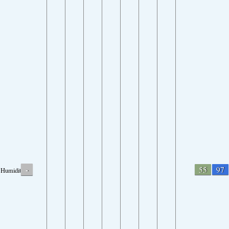
-
55
97
Humidity