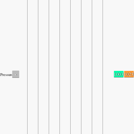
-
1003
1025
Pressure