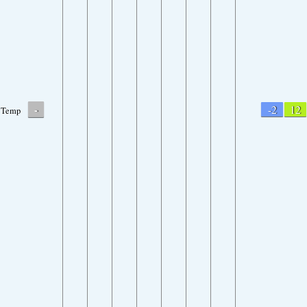
-
-2
12
Temp