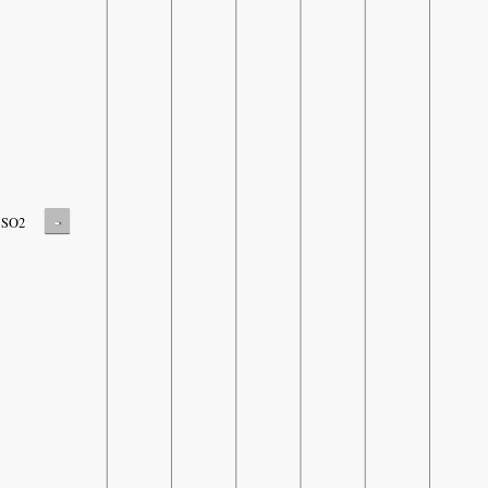
-
SO2