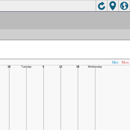
Min
Max