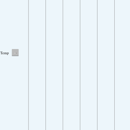
-
Temp