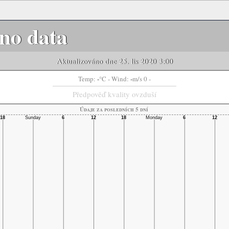
no data
Aktualizováno dne 25. lis 2020 3:00
-
-
Temp:
°C
- Wind:
m/s 0 -
Předpověď kvality ovzduší
Údaje za posledních 5 dní