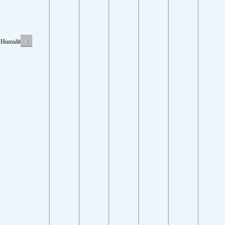
-
Humidity