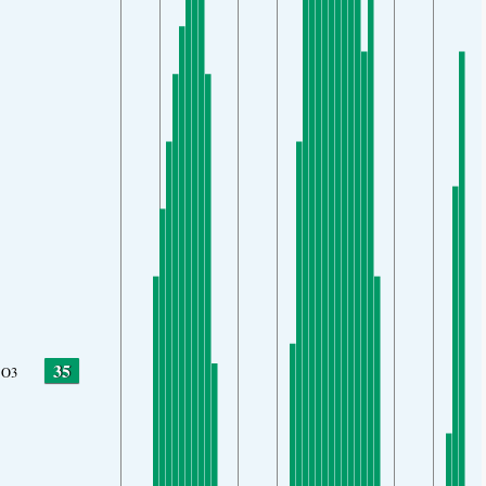
35
O3