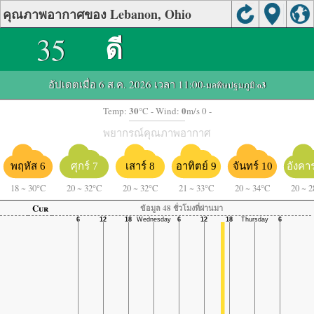
คุณภาพอากาศของ Lebanon, Ohio
35
ดี
อัปเดตเมื่อ 6 ส.ค. 2026 เวลา 11:00
-มลพิษปฐมภูมิ:
o3
30
0
Temp:
°C
- Wind:
m/s 0 -
พยากรณ์คุณภาพอากาศ
พฤหัส 6
ศุกร์ 7
เสาร์ 8
อาทิตย์ 9
จันทร์ 10
อังคา
18
~
30°C
20
~
32°C
20
~
32°C
21
~
33°C
20
~
34°C
20
~
2
Cur
ข้อมูล 48 ชั่วโมงที่ผ่านมา